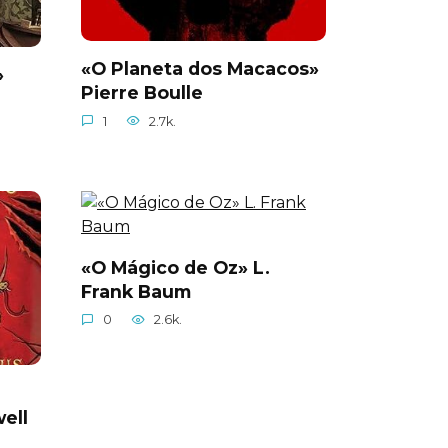
«O Planeta dos Macacos»
»
Pierre Boulle
1
2.7k.
«O Mágico de Oz» L.
Frank Baum
0
2.6k.
ell