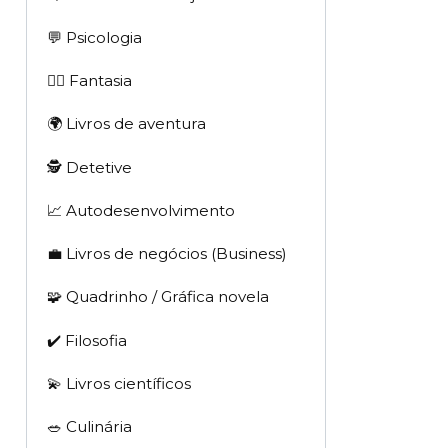
💬 Psicologia
🧙‍♂️ Fantasia
🌍 Livros de aventura
🕵 Detetive
📈 Autodesenvolvimento
💼 Livros de negócios (Business)
🧩 Quadrinho / Gráfica novela
✔️ Filosofia
💫 Livros científicos
🥗 Culinária