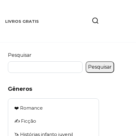
LIVROS GRATIS
Pesquisar
Pesquisar
Gêneros
❤️ Romance
✍️ Ficção
🦄 Histórias infanto juvenil