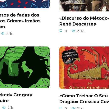
tos de fadas dos
«Discurso do Método
ãos Grimm» Irmãos
René Descartes
mm
0
2.8k.
4.1k.
cked» Gregory
«Como Treinar O Seu
uire
Dragão» Cressida Cow
2.1k.
0
2.1k.