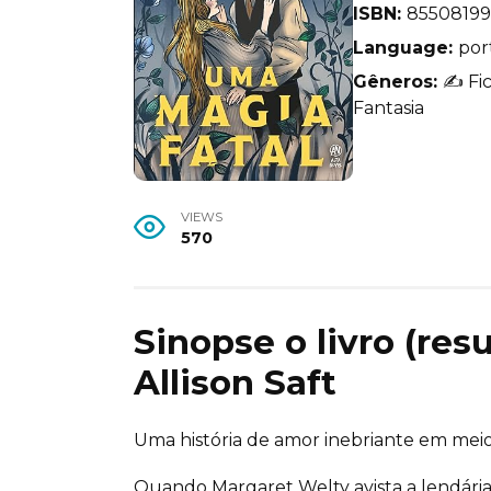
ISBN:
85508199
Language:
por
Gêneros:
✍️ Fi
Fantasia
VIEWS
570
Sinopse o livro (re
Allison Saft
Uma história de amor inebriante em mei
Quando Margaret Welty avista a lendária H