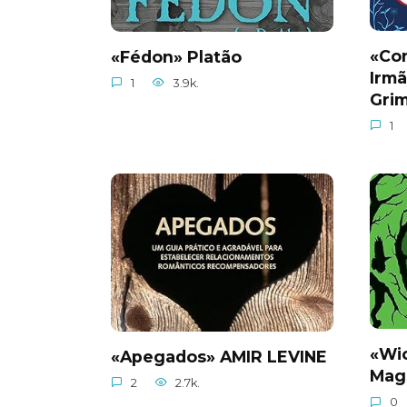
«Con
«Fédon» Platão
Irm
1
3.9k.
Gri
1
«Wi
«Apegados» AMIR LEVINE
Mag
2
2.7k.
0