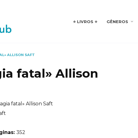
⭐️ LIVROS ⭐️
GÊNEROS
AL» ALLISON SAFT
a fatal» Allison
ia fatal» Allison Saft
aft
ginas:
352