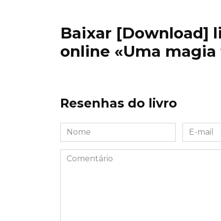
Baixar [Download] liv
online «Uma magia f
Resenhas do livro
Nome
E-
*
mail
*
Comentário