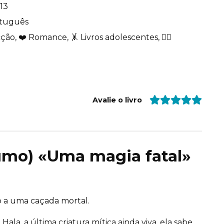
13
tuguês
cção, ❤️ Romance, 🤸 Livros adolescentes, 🧙‍♂️
Avalie o livro
sumo) «Uma magia fatal»
o a uma caçada mortal.
ala, a última criatura mítica ainda viva, ela sabe