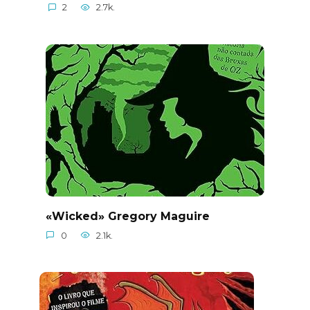
2
2.7k.
«Wicked» Gregory Maguire
0
2.1k.