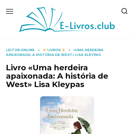
Skip
to
content
LEITOR.ONLINE
»
LIVROS
»
«UMA HERDEIRA
APAIXONADA: A HISTÓRIA DE WEST» LISA KLEYPAS
Livro «Uma herdeira
apaixonada: A história de
West» Lisa Kleypas