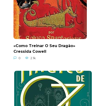
«Como Treinar O Seu Dragão»
Cressida Cowell
0
2.1k.