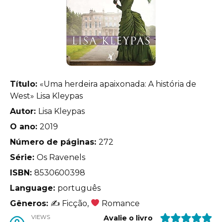
Título:
«Uma herdeira apaixonada: A história de
West» Lisa Kleypas
Autor:
Lisa Kleypas
O ano:
2019
Número de páginas:
272
Série:
Os Ravenels
ISBN:
8530600398
Language:
português
Gêneros:
✍
Ficção,
Romance
VIEWS
Avalie o livro