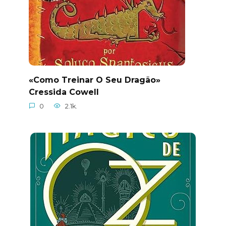
«Como Treinar O Seu Dragão»
Cressida Cowell
0
2.1k.