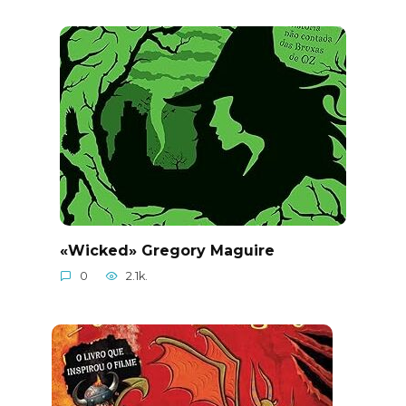
«Wicked» Gregory Maguire
0
2.1k.