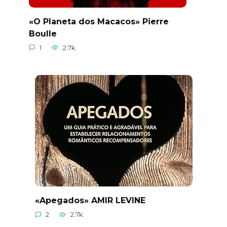
«O Planeta dos Macacos» Pierre
Boulle
1
2.7k.
«Apegados» AMIR LEVINE
2
2.7k.