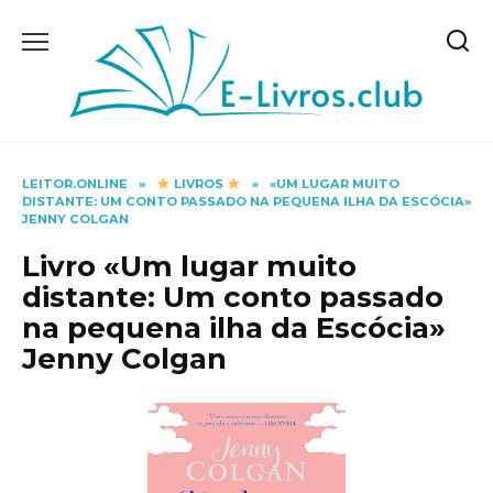
Skip
to
content
LEITOR.ONLINE
»
LIVROS
»
«UM LUGAR MUITO
DISTANTE: UM CONTO PASSADO NA PEQUENA ILHA DA ESCÓCIA»
JENNY COLGAN
Livro «Um lugar muito
distante: Um conto passado
na pequena ilha da Escócia»
Jenny Colgan