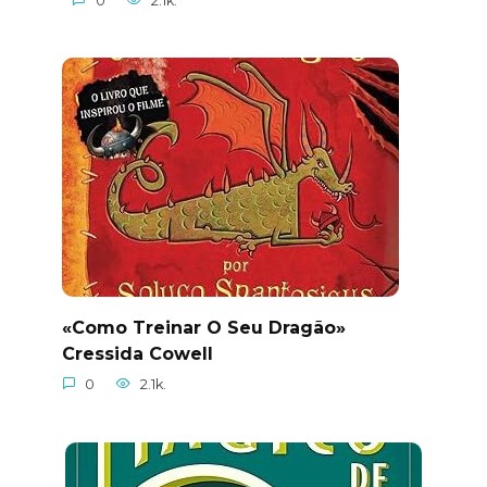
0
2.1k.
«Como Treinar O Seu Dragão»
Cressida Cowell
0
2.1k.