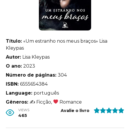
Título:
«Um estranho nos meus braços» Lisa
Kleypas
Autor:
Lisa Kleypas
O ano:
2023
Número de páginas:
304
ISBN:
6555654384
Language:
português
Gêneros:
✍
Ficção,
Romance
VIEWS
Avalie o livro
465