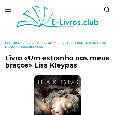
Skip
to
content
LEITOR.ONLINE
»
LIVROS
»
«UM ESTRANHO NOS MEUS
BRAÇOS» LISA KLEYPAS
Livro «Um estranho nos meus
braços» Lisa Kleypas