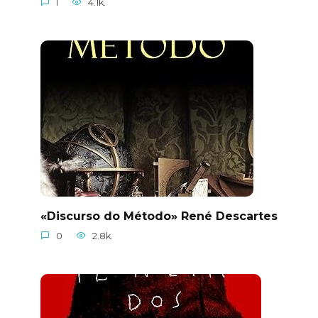
1
4.1k.
«Discurso do Método» René Descartes
0
2.8k.