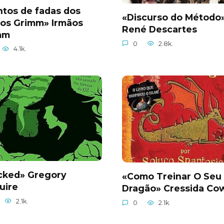
tos de fadas dos
«Discurso do Método
ãos Grimm» Irmãos
René Descartes
mm
0
2.8k.
4.1k.
cked» Gregory
«Como Treinar O Seu
uire
Dragão» Cressida Cow
2.1k.
0
2.1k.