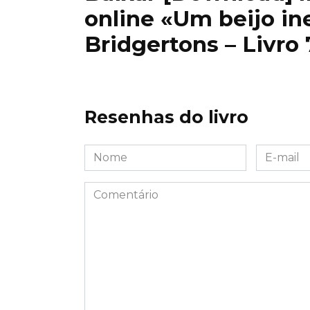
online «Um beijo in
Bridgertons – Livro 
Resenhas do livro
Nome
E-
*
mail
*
Comentário