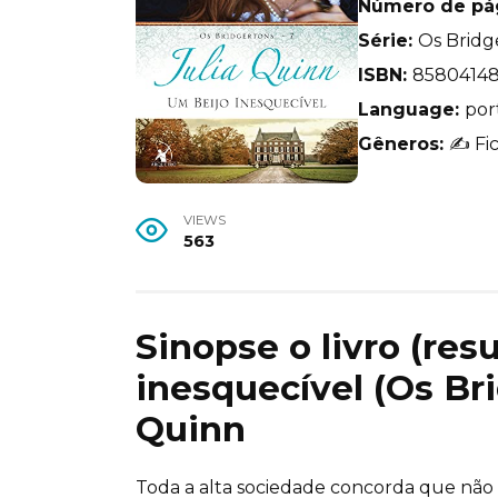
Número de pá
Série:
Os Bridg
ISBN:
8580414
Language:
por
Gêneros:
✍️ Fi
VIEWS
563
Sinopse o livro (re
inesquecível (Os Bri
Quinn
Toda a alta sociedade concorda que não