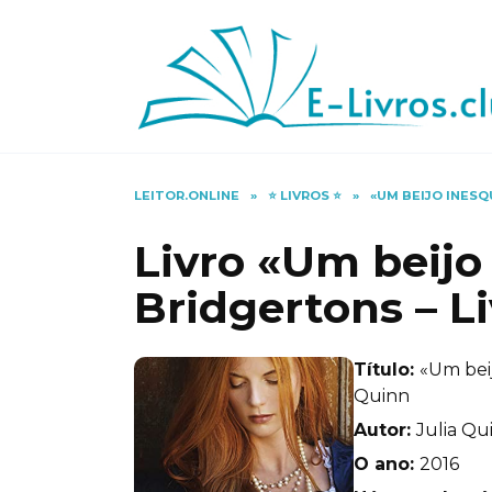
Skip
to
content
LEITOR.ONLINE
»
⭐️ LIVROS ⭐️
»
«UM BEIJO INESQ
Livro «Um beijo
Bridgertons – Li
Título:
«Um beij
Quinn
Autor:
Julia Qu
O ano:
2016