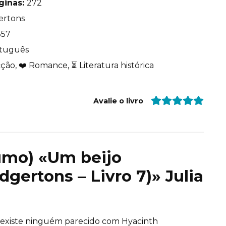
ginas:
272
ertons
857
tuguês
cção, ❤️ Romance, ⏳ Literatura histórica
Avalie o livro
sumo) «Um beijo
dgertons – Livro 7)» Julia
 existe ninguém parecido com Hyacinth