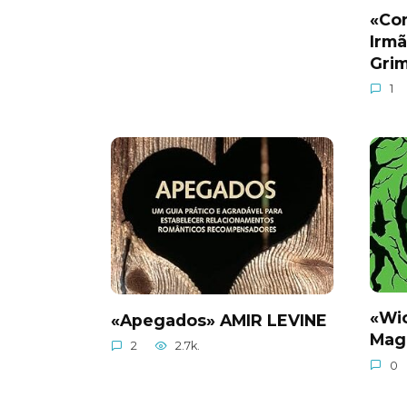
«Con
Irm
Gri
1
«Wi
«Apegados» AMIR LEVINE
Mag
2
2.7k.
0