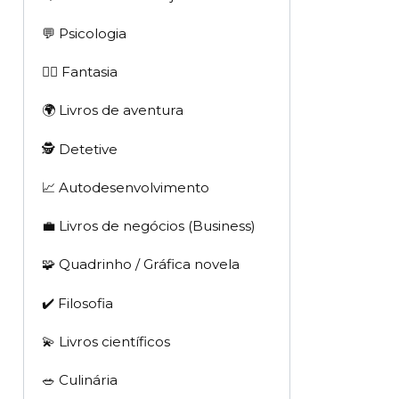
💬 Psicologia
🧙‍♂️ Fantasia
🌍 Livros de aventura
🕵 Detetive
📈 Autodesenvolvimento
💼 Livros de negócios (Business)
🧩 Quadrinho / Gráfica novela
✔️ Filosofia
💫 Livros científicos
🥗 Culinária