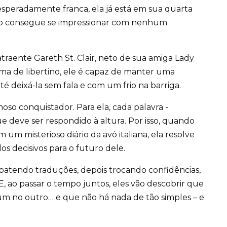
esperadamente franca, ela já está em sua quarta
 não consegue se impressionar com nenhum
traente Gareth St. Clair, neto de sua amiga Lady
ama de libertino, ele é capaz de manter uma
é deixá-la sem fala e com um frio na barriga.
so conquistador. Para ela, cada palavra ­
 deve ser respondido à altura. Por isso, quando
um misterioso diário da avó italiana, ela resolve
os decisivos para o futuro dele.
ebatendo traduções, depois trocando con­fidências,
 E, ao passar o tempo juntos, eles vão descobrir que
m no outro… e que não há nada de tão simples – e