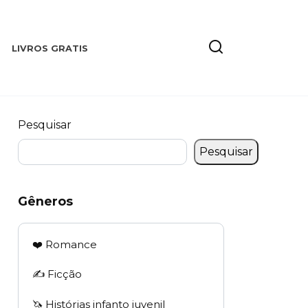
LIVROS GRATIS
Pesquisar
Pesquisar
Gêneros
❤️ Romance
✍️ Ficção
🦄 Histórias infanto juvenil