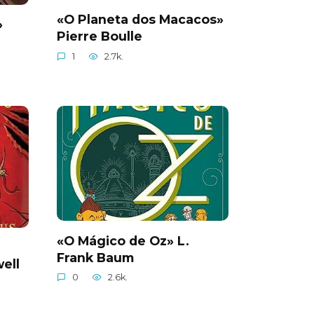
«O Planeta dos Macacos»
»
Pierre Boulle
1
2.7k.
«O Mágico de Oz» L.
Frank Baum
ell
0
2.6k.