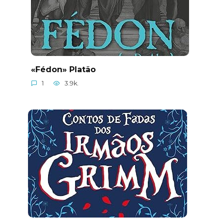
«Fédon» Platão
1
3.9k.