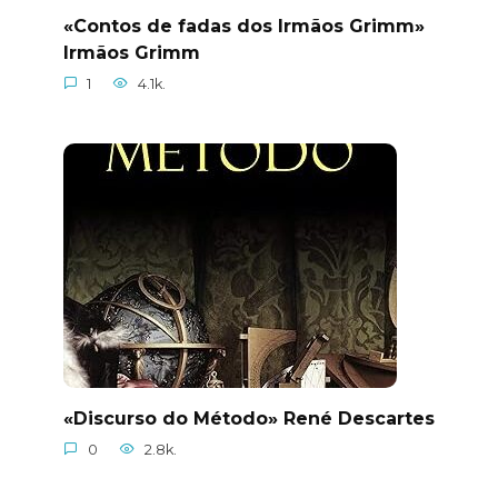
«Contos de fadas dos Irmãos Grimm»
Irmãos Grimm
1
4.1k.
«Discurso do Método» René Descartes
0
2.8k.