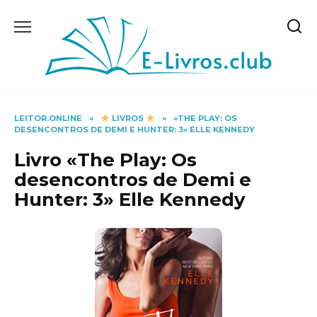
Skip
to
content
LEITOR.ONLINE
»
LIVROS
»
«THE PLAY: OS
DESENCONTROS DE DEMI E HUNTER: 3» ELLE KENNEDY
Livro «The Play: Os
desencontros de Demi e
Hunter: 3» Elle Kennedy