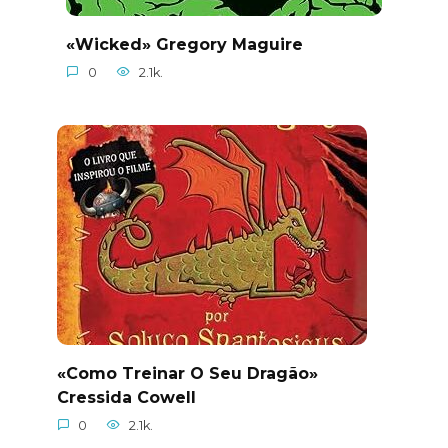
«Wicked» Gregory Maguire
0
2.1k.
«Como Treinar O Seu Dragão»
Cressida Cowell
0
2.1k.