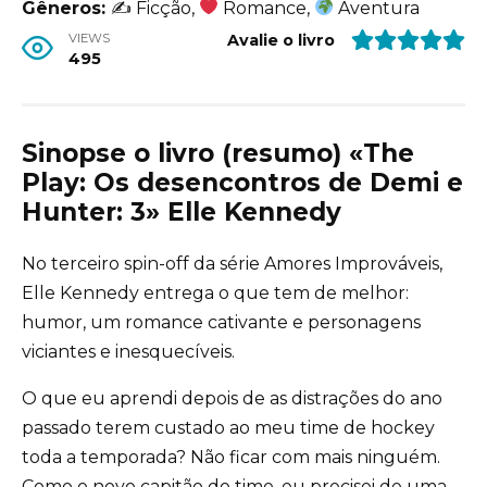
Gêneros:
✍
Ficção,
Romance,
Aventura
VIEWS
Avalie o livro
495
Sinopse o livro (resumo) «The
Play: Os desencontros de Demi e
Hunter: 3» Elle Kennedy
No terceiro spin-off da série Amores Improváveis,
Elle Kennedy entrega o que tem de melhor:
humor, um romance cativante e personagens
viciantes e inesquecíveis.
O que eu aprendi depois de as distrações do ano
passado terem custado ao meu time de hockey
toda a temporada? Não ficar com mais ninguém.
Como o novo capitão do time, eu precisei de uma