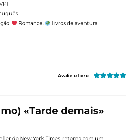
VPF
tuguês
cção,
Romance,
Livros de aventura
Avalie o livro
sumo) «Tarde demais»
eller do New York Times, retorna com um