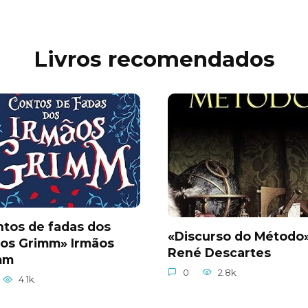
Livros recomendados
tos de fadas dos
«Discurso do Método
ãos Grimm» Irmãos
René Descartes
mm
0
2.8k.
4.1k.