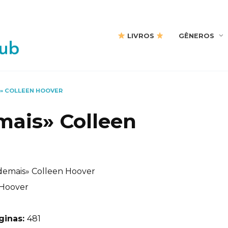
LIVROS
GÊNEROS
» COLLEEN HOOVER
mais» Colleen
demais» Colleen Hoover
 Hoover
ginas:
481