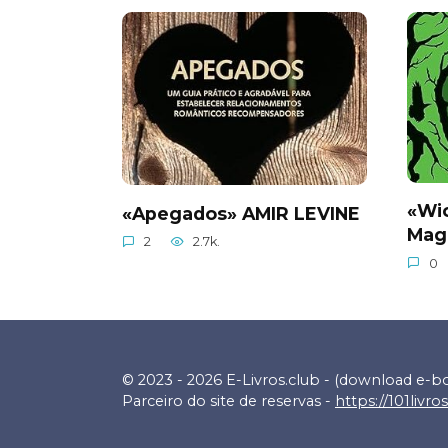
«Wi
«Apegados» AMIR LEVINE
Mag
2
2.7k.
0
© 2023 - 2026 E-Livros.club - (download e-b
Parceiro do site de reservas -
https://101livro