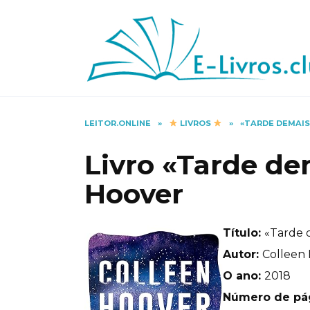
Skip
to
content
LEITOR.ONLINE
»
LIVROS
»
«TARDE DEMAIS
Livro «Tarde de
Hoover
Título:
«Tarde 
Autor:
Colleen
O ano:
2018
Número de pá