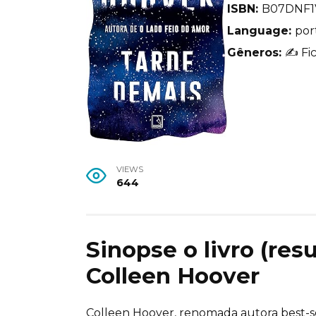
ISBN:
B07DNF1
Language:
por
Gêneros:
✍
Fi
VIEWS
644
Sinopse o livro (re
Colleen Hoover
Colleen Hoover, renomada autora best-s