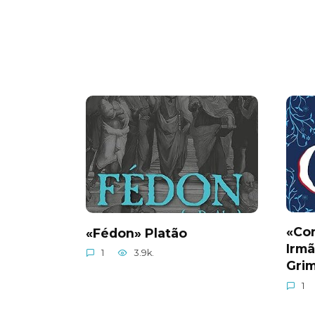
«Con
«Fédon» Platão
Irm
1
3.9k.
Gri
1