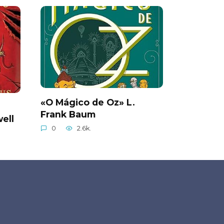
«O Mágico de Oz» L.
Frank Baum
ell
0
2.6k.