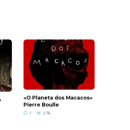
«O Planeta dos Macacos»
»
Pierre Boulle
1
2.7k.