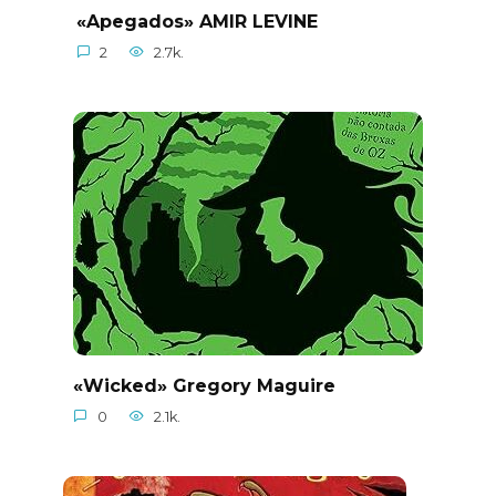
«Apegados» AMIR LEVINE
2
2.7k.
«Wicked» Gregory Maguire
0
2.1k.