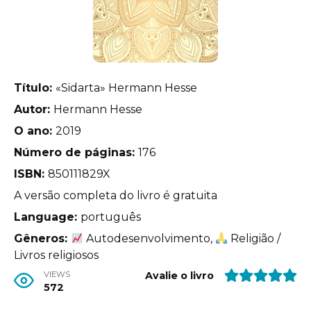
Título:
«Sidarta» Hermann Hesse
Autor:
Hermann Hesse
O ano:
2019
Número de páginas:
176
ISBN:
850111829X
A versão completa do livro é gratuita
Language:
português
Gêneros:
Autodesenvolvimento,
Religião /
Livros religiosos
VIEWS
Avalie o livro
572