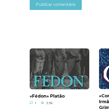
«Con
«Fédon» Platão
Irm
1
3.9k.
Gri