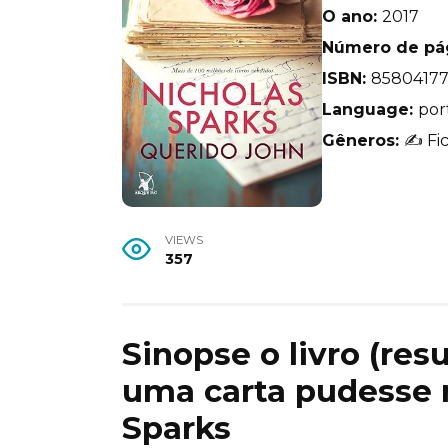
O ano:
2017
Número de pá
ISBN:
85804177
Language:
por
Gêneros:
✍️ Fi
VIEWS
357
Sinopse o livro (re
uma carta pudesse 
Sparks