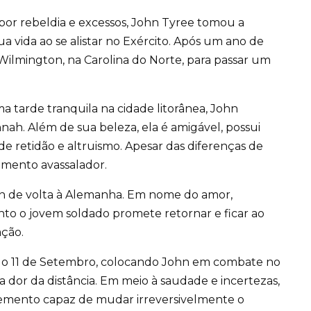
or rebeldia e excessos, John Tyree tomou a
a vida ao se alistar no Exército. Após um ano de
Wilmington, na Carolina do Norte, para passar um
 tarde tranquila na cidade litorânea, John
nah. Além de sua beleza, ela é amigável, possui
e retidão e altruismo. Apesar das diferenças de
imento avassalador.
hn de volta à Alemanha. Em nome do amor,
to o jovem soldado promete retornar e ficar ao
ção.
do 11 de Setembro, colocando John em combate no
 dor da distância. Em meio à saudade e incertezas,
lemento capaz de mudar irreversivelmente o