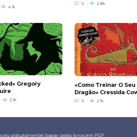
0
2.8k.
4.1k.
cked» Gregory
«Como Treinar O Seu
uire
Dragão» Cressida Cow
2.1k.
0
2.1k.
ooks gratuitamente) baixar gratis livros em PDF