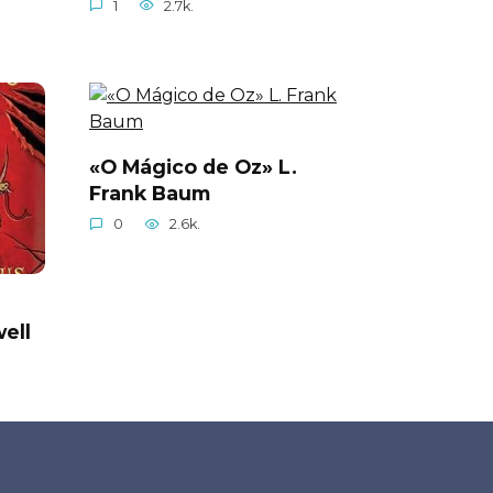
1
2.7k.
«O Mágico de Oz» L.
Frank Baum
0
2.6k.
ell