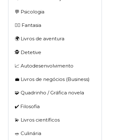
💬 Psicologia
🧙‍♂️ Fantasia
🌍 Livros de aventura
🕵 Detetive
📈 Autodesenvolvimento
💼 Livros de negócios (Business)
🧩 Quadrinho / Gráfica novela
✔️ Filosofia
💫 Livros científicos
🥗 Culinária