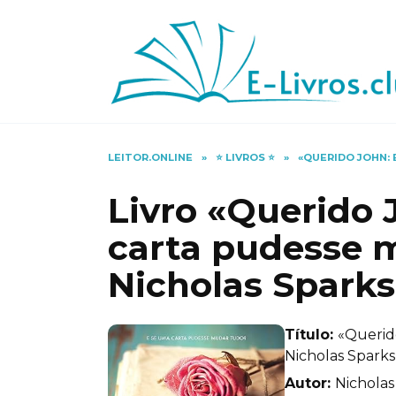
Skip
to
content
LEITOR.ONLINE
»
⭐️ LIVROS ⭐️
»
«QUERIDO JOHN:
Livro «Querido 
carta pudesse 
Nicholas Sparks
Título:
«Querid
Nicholas Sparks
Autor:
Nicholas