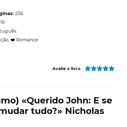
ginas:
256
16
tuguês
cção, ❤️ Romance
Avalie o livro
sumo) «Querido John: E se
mudar tudo?» Nicholas