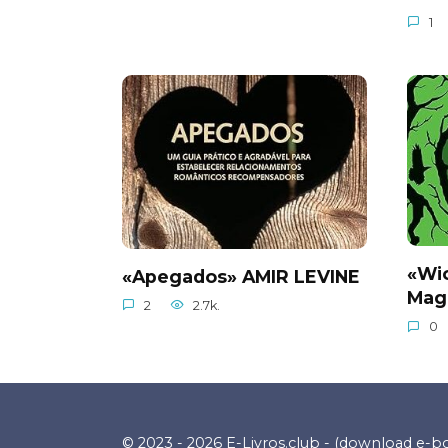
1
«Wi
«Apegados» AMIR LEVINE
Mag
2
2.7k.
0
© 2023 - 2026 E-Livros.club - (download e-b