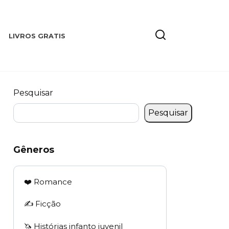
LIVROS GRATIS
Pesquisar
Pesquisar
Gêneros
❤️ Romance
✍️ Ficção
🦄 Histórias infanto juvenil