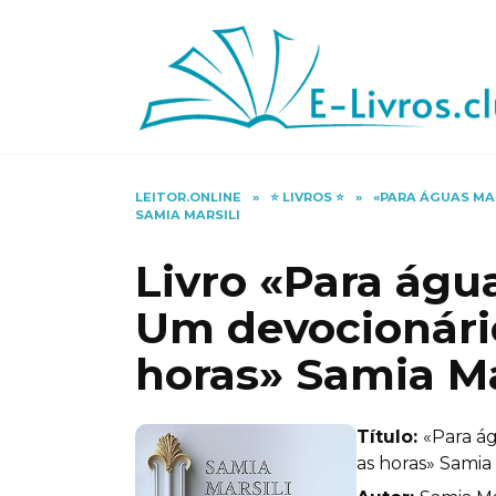
Skip
to
content
LEITOR.ONLINE
»
⭐️ LIVROS ⭐️
»
«PARA ÁGUAS MA
SAMIA MARSILI
Livro «Para águ
Um devocionário
horas» Samia Ma
Título:
«Para á
as horas» Samia 