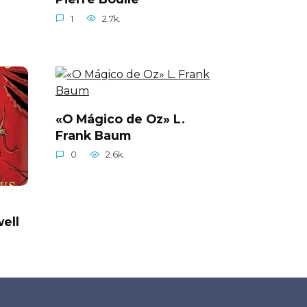
1
2.7k.
«O Mágico de Oz» L.
Frank Baum
0
2.6k.
ell