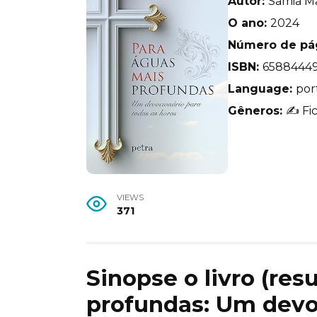
Autor:
Samia Ma
O ano:
2024
Número de pá
ISBN:
6588444
Language:
por
Gêneros:
✍️ Fic
VIEWS
371
Sinopse o livro (re
profundas: Um devoc