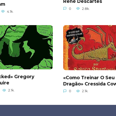
René Descartes
mm
0
2.8k.
4.1k.
cked» Gregory
«Como Treinar O Seu
uire
Dragão» Cressida Cow
2.1k.
0
2.1k.