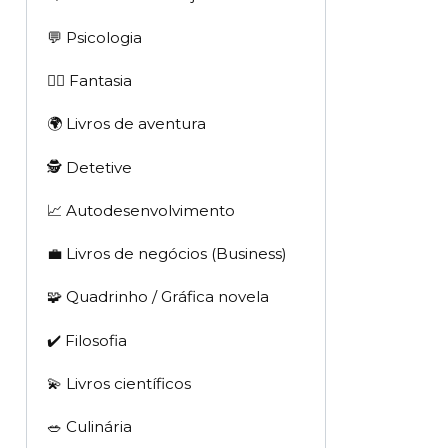
💬 Psicologia
🧙‍♂️ Fantasia
🌍 Livros de aventura
🕵 Detetive
📈 Autodesenvolvimento
💼 Livros de negócios (Business)
🧩 Quadrinho / Gráfica novela
✔️ Filosofia
💫 Livros científicos
🥗 Culinária