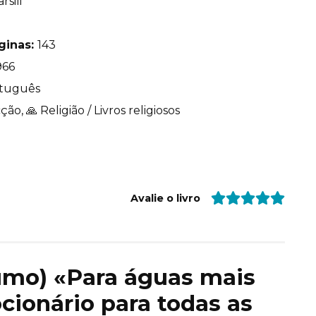
rsili
ginas:
143
966
tuguês
ção, 🙏 Religião / Livros religiosos
Avalie o livro
sumo) «Para águas mais
ionário para todas as