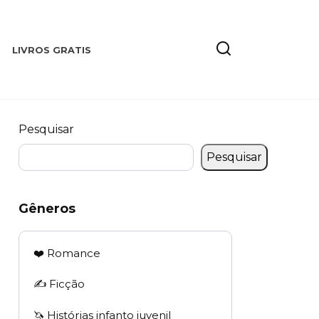
LIVROS GRATIS
Pesquisar
Pesquisar
Gêneros
❤️ Romance
✍️ Ficção
🦄 Histórias infanto juvenil