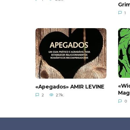
Gri
1
«Wi
«Apegados» AMIR LEVINE
Mag
2
2.7k.
0