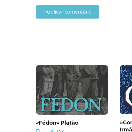
«Con
«Fédon» Platão
Irm
1
3.9k.