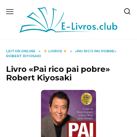
Skip
to
content
LEITOR.ONLINE
»
LIVROS
»
«PAI RICO PAI POBRE»
ROBERT KIYOSAKI
Livro «Pai rico pai pobre»
Robert Kiyosaki