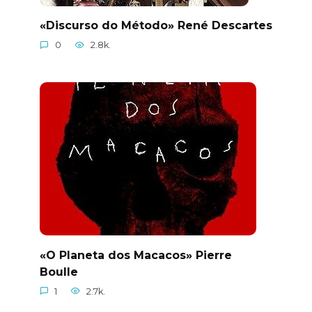
«Discurso do Método» René Descartes
0
2.8k.
«O Planeta dos Macacos» Pierre
Boulle
1
2.7k.