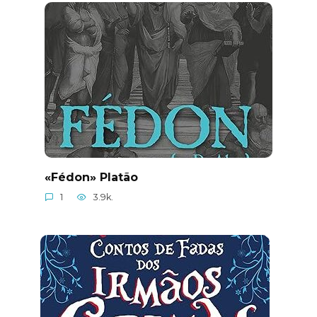
«Fédon» Platão
1
3.9k.