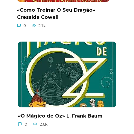
«Como Treinar O Seu Dragão»
Cressida Cowell
0
2.1k.
«O Mágico de Oz» L. Frank Baum
0
2.6k.