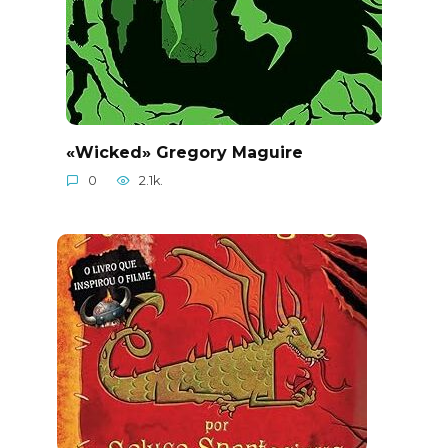
«Wicked» Gregory Maguire
0
2.1k.