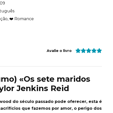
509
tuguês
cção, ❤️ Romance
Avalie o livro
sumo) «Os sete maridos
lor Jenkins Reid
wood do século passado pode oferecer, esta é
sacrifícios que fazemos por amor, o perigo dos