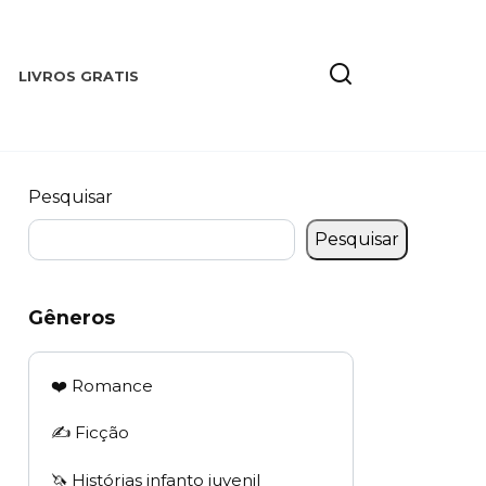
LIVROS GRATIS
Pesquisar
Pesquisar
Gêneros
❤️ Romance
✍️ Ficção
🦄 Histórias infanto juvenil