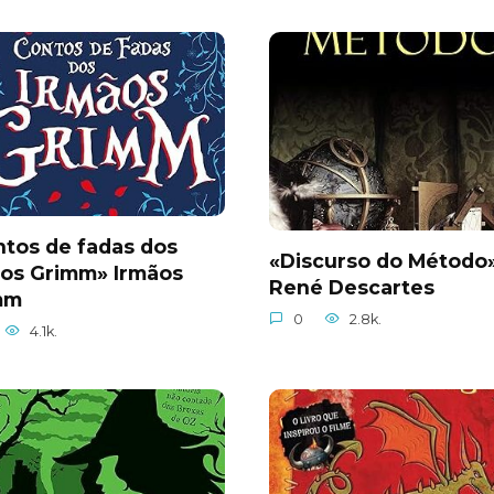
tos de fadas dos
«Discurso do Método
ãos Grimm» Irmãos
René Descartes
mm
0
2.8k.
4.1k.