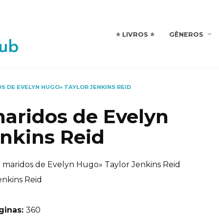
⭐️ LIVROS ⭐️
GÊNEROS
S DE EVELYN HUGO» TAYLOR JENKINS REID
maridos de Evelyn
nkins Reid
e maridos de Evelyn Hugo» Taylor Jenkins Reid
enkins Reid
ginas:
360