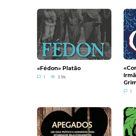
«Con
«Fédon» Platão
Irm
1
3.9k.
Gri
1