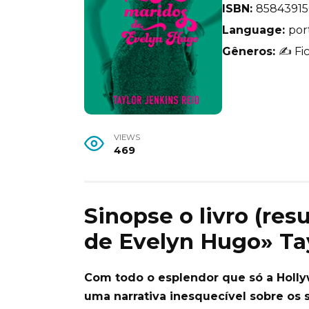
ISBN:
8584391
Language:
por
Gêneros:
✍️ Fi
VIEWS
469
Sinopse o livro (re
de Evelyn Hugo» Tay
Com todo o esplendor que só a Holly
uma narrativa inesquecível sobre os 