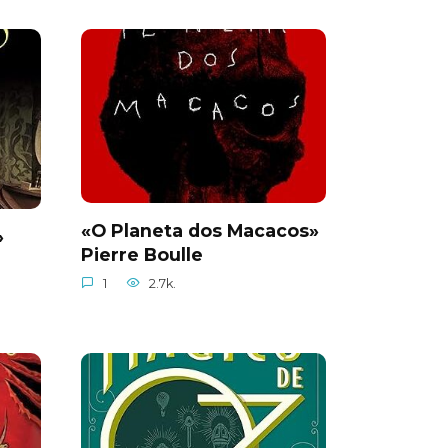
«O Planeta dos Macacos»
»
Pierre Boulle
1
2.7k.