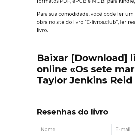
formatos PDF, ePUB e MOBI para Kindle, 
Para sua comodidade, você pode ler um
obra no site do livro “E-livros.club”, ler
livro.
Baixar [Download] liv
online «Os sete ma
Taylor Jenkins Reid
Resenhas do livro
Nome
E-
*
mail