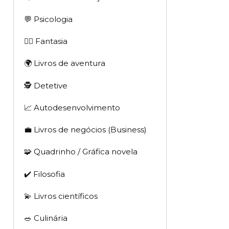
💬 Psicologia
🧙‍♂️ Fantasia
🌍 Livros de aventura
🕵 Detetive
📈 Autodesenvolvimento
💼 Livros de negócios (Business)
🧩 Quadrinho / Gráfica novela
✔️ Filosofia
💫 Livros científicos
🥗 Culinária