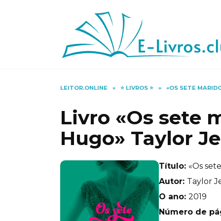
Skip
to
content
LEITOR.ONLINE
»
⭐️ LIVROS ⭐️
»
«OS SETE MARIDO
Livro «Os sete 
Hugo» Taylor Je
Título:
«Os set
Autor:
Taylor J
O ano:
2019
Número de pá