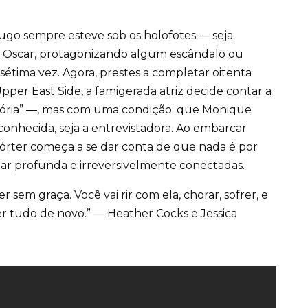
ugo sempre esteve sob os holofotes ― seja
 Oscar, protagonizando algum escândalo ou
tima vez. Agora, prestes a completar oitenta
per East Side, a famigerada atriz decide contar a
istória” ―, mas com uma condição: que Monique
esconhecida, seja a entrevistadora. Ao embarcar
pórter começa a se dar conta de que nada é por
tar profunda e irreversivelmente conectadas.
 sem graça. Você vai rir com ela, chorar, sofrer, e
zer tudo de novo.” ― Heather Cocks e Jessica