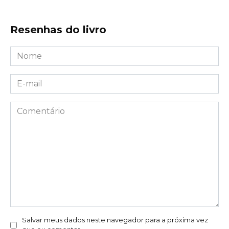
Resenhas do livro
Nome
*
E-
mail
*
Comentário
Salvar meus dados neste navegador para a próxima vez