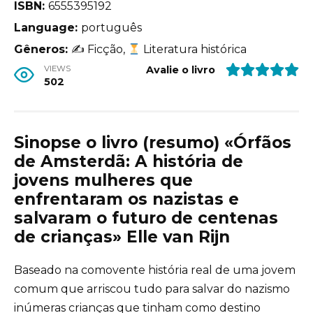
ISBN:
6555395192
Language:
português
Gêneros:
✍
Ficção,
Literatura histórica
VIEWS
Avalie o livro
502
Sinopse o livro (resumo) «Órfãos
de Amsterdã: A história de
jovens mulheres que
enfrentaram os nazistas e
salvaram o futuro de centenas
de crianças» Elle van Rijn
Baseado na comovente história real de uma jovem
comum que arriscou tudo para salvar do nazismo
inúmeras crianças que tinham como destino