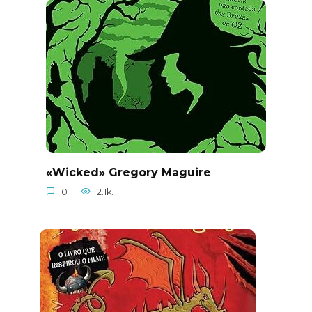
«Wicked» Gregory Maguire
0
2.1k.