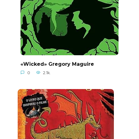
«Wicked» Gregory Maguire
0
2.1k.