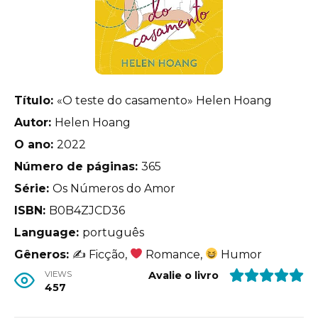
Título:
«O teste do casamento» Helen Hoang
Autor:
Helen Hoang
O ano:
2022
Número de páginas:
365
Série:
Os Números do Amor
ISBN:
B0B4ZJCD36
Language:
português
Gêneros:
✍
Ficção,
Romance,
Humor
VIEWS
Avalie o livro
457