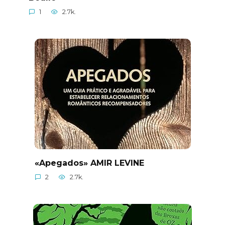
1
2.7k.
«Apegados» AMIR LEVINE
2
2.7k.