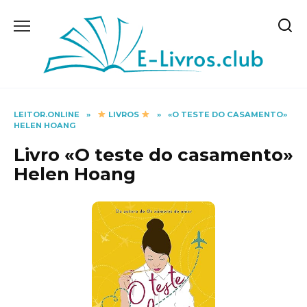
Skip
to
content
LEITOR.ONLINE
»
LIVROS
»
«O TESTE DO CASAMENTO»
HELEN HOANG
Livro «O teste do casamento»
Helen Hoang