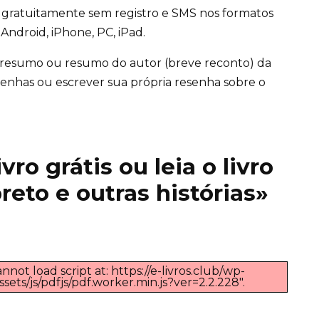
ês gratuitamente sem registro e SMS nos formatos
Android, iPhone, PC, iPad.
 resumo ou resumo do autor (breve reconto) da
 resenhas ou escrever sua própria resenha sobre o
ro grátis ou leia o livro
reto e outras histórias»
nnot load script at: https://e-livros.club/wp-
ts/js/pdfjs/pdf.worker.min.js?ver=2.2.228".