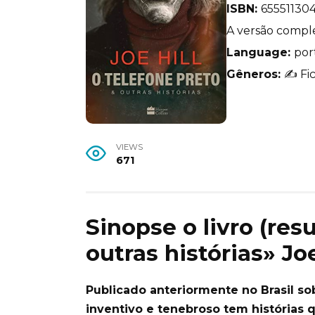
ISBN:
65551130
A versão comple
Language:
por
Gêneros:
✍️ Fic
VIEWS
671
Sinopse o livro (res
outras histórias» Joe
Publicado anteriormente no Brasil sob
inventivo e tenebroso tem histórias q