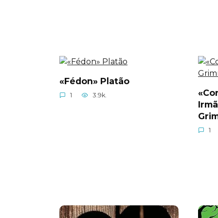
«Fédon» Platão
«Con
1
3.9k.
Irm
Gri
1