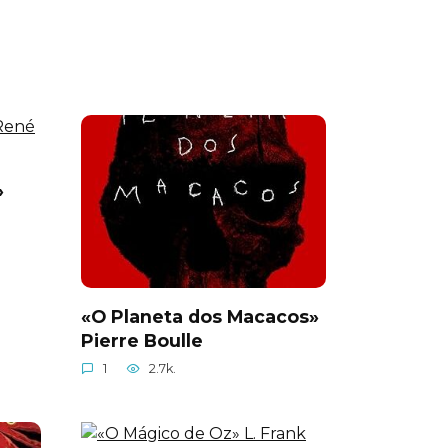
»
«O Planeta dos Macacos»
Pierre Boulle
1
2.7k.