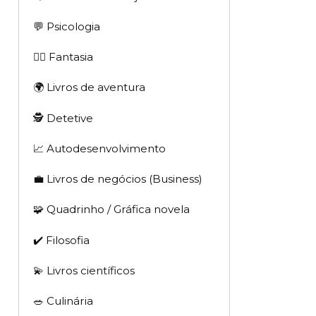
💬 Psicologia
🧙‍♂️ Fantasia
🌍 Livros de aventura
🕵 Detetive
📈 Autodesenvolvimento
💼 Livros de negócios (Business)
🧩 Quadrinho / Gráfica novela
✔️ Filosofia
💫 Livros científicos
🥗 Culinária