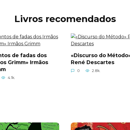
Livros recomendados
tos de fadas dos
«Discurso do Método
ãos Grimm» Irmãos
René Descartes
mm
0
2.8k.
4.1k.