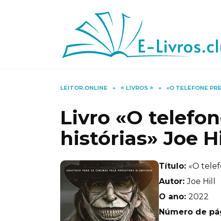
Skip
to
content
LEITOR.ONLINE
»
⭐️ LIVROS ⭐️
»
«O TELEFONE PRE
Livro «O telefon
histórias» Joe Hi
Título:
«O telef
Autor:
Joe Hill
O ano:
2022
Número de pá