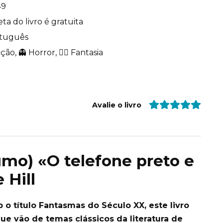
49
ta do livro é gratuita
tuguês
ção, 👻 Horror, 🧙‍♂️ Fantasia
Avalie o livro
umo) «O telefone preto e
 Hill
 o título Fantasmas do Século XX, este livro
ue vão de temas clássicos da literatura de