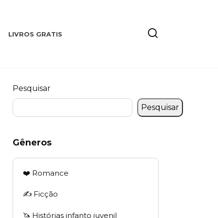
LIVROS GRATIS
Pesquisar
Pesquisar
Gêneros
❤️ Romance
✍️ Ficção
🦄 Histórias infanto juvenil