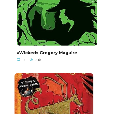
«Wicked» Gregory Maguire
0
2.1k.