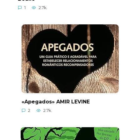
1
2.7k.
«Apegados» AMIR LEVINE
2
2.7k.