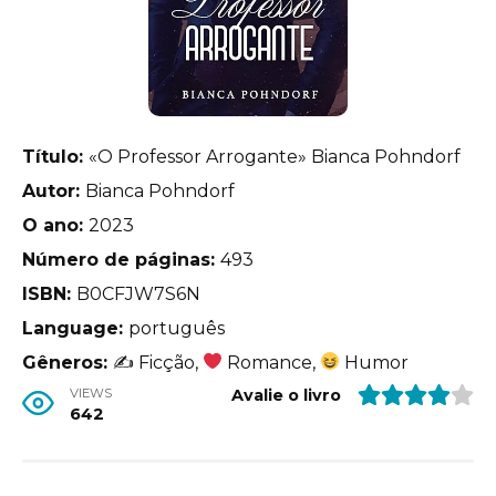
Título:
«O Professor Arrogante» Bianca Pohndorf
Autor:
Bianca Pohndorf
O ano:
2023
Número de páginas:
493
ISBN:
B0CFJW7S6N
Language:
português
Gêneros:
✍
Ficção,
Romance,
Humor
VIEWS
Avalie o livro
642