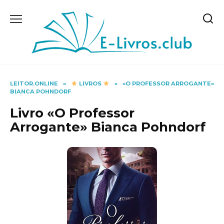
Skip
to
content
LEITOR.ONLINE
»
LIVROS
»
«O PROFESSOR ARROGANTE»
BIANCA POHNDORF
Livro «O Professor
Arrogante» Bianca Pohndorf