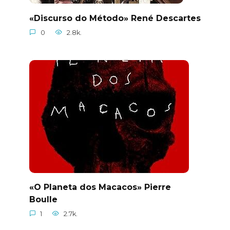
«Discurso do Método» René Descartes
0
2.8k.
«O Planeta dos Macacos» Pierre
Boulle
1
2.7k.