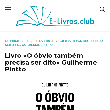
Skip
to
content
LEITOR.ONLINE
»
LIVROS
»
«O ÓBVIO TAMBÉM PRECISA
SER DITO» GUILHERME PINTTO
Livro «O óbvio também
precisa ser dito» Guilherme
Pintto