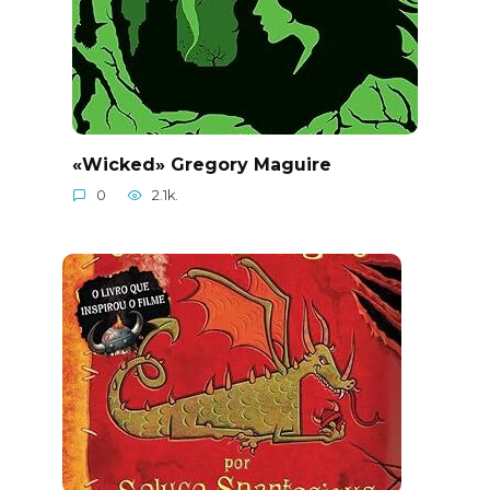
«Wicked» Gregory Maguire
0
2.1k.