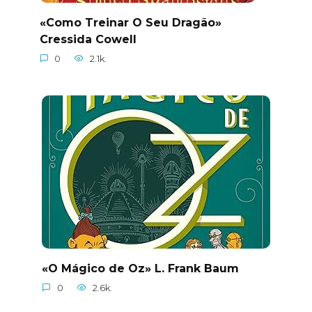
«Como Treinar O Seu Dragão»
Cressida Cowell
0
2.1k.
«O Mágico de Oz» L. Frank Baum
0
2.6k.