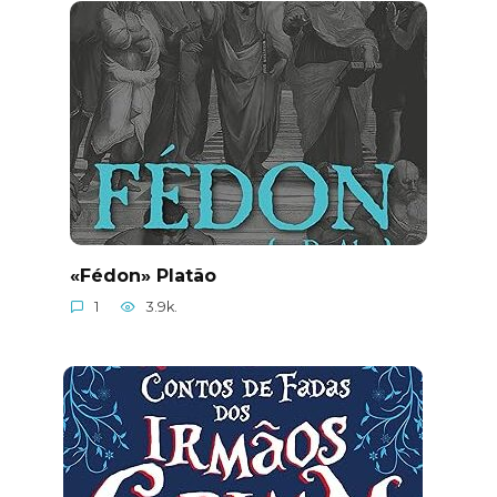
«Fédon» Platão
1
3.9k.