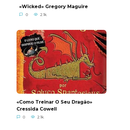
«Wicked» Gregory Maguire
0
2.1k.
«Como Treinar O Seu Dragão»
Cressida Cowell
0
2.1k.