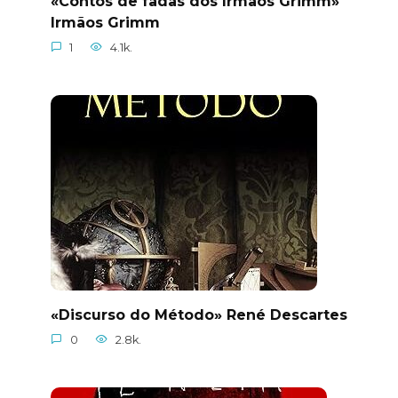
«Contos de fadas dos Irmãos Grimm»
Irmãos Grimm
1
4.1k.
«Discurso do Método» René Descartes
0
2.8k.