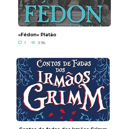
«Fédon» Platão
1
3.9k.