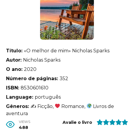
Título:
«O melhor de mim» Nicholas Sparks
Autor:
Nicholas Sparks
O ano:
2020
Número de páginas:
352
ISBN:
8530601610
Language:
português
Gêneros:
✍
Ficção,
Romance,
Livros de
aventura
VIEWS
Avalie o livro
488