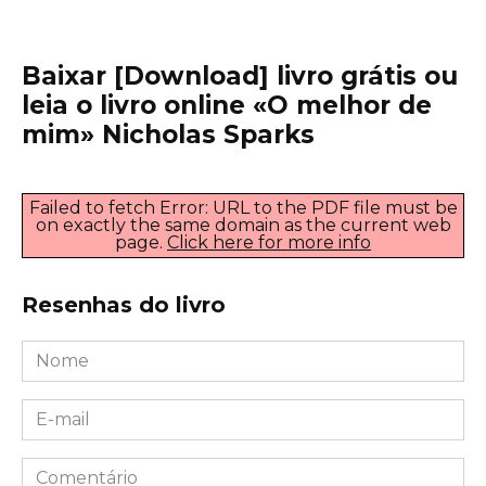
Baixar [Download] livro grátis ou
leia o livro online «O melhor de
mim» Nicholas Sparks
Failed to fetch Error: URL to the PDF file must be
on exactly the same domain as the current web
page.
Click here for more info
Resenhas do livro
Nome
*
E-
mail
*
Comentário