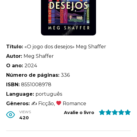
Título:
«O jogo dos desejos» Meg Shaffer
Autor:
Meg Shaffer
O ano:
2024
Número de páginas:
336
ISBN:
8551008978
Language:
português
Gêneros:
✍
Ficção,
Romance
VIEWS
Avalie o livro
420