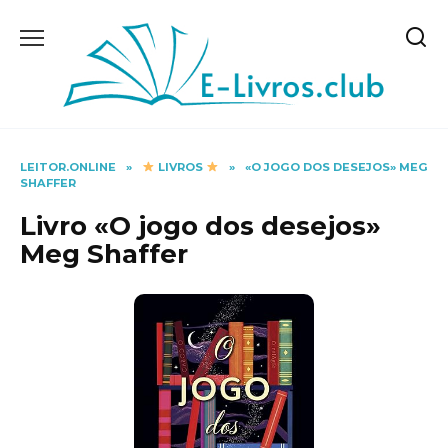
Skip
to
content
LEITOR.ONLINE
»
LIVROS
»
«O JOGO DOS DESEJOS» MEG
SHAFFER
Livro «O jogo dos desejos»
Meg Shaffer