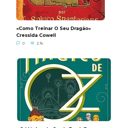
«Como Treinar O Seu Dragão»
Cressida Cowell
0
2.1k.