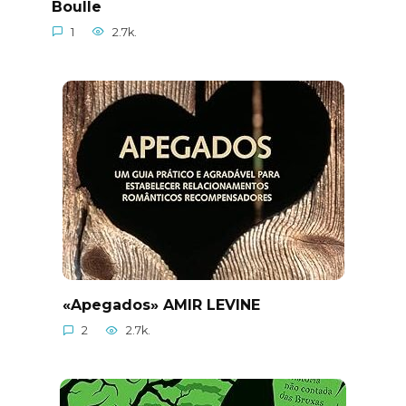
Boulle
1
2.7k.
«Apegados» AMIR LEVINE
2
2.7k.