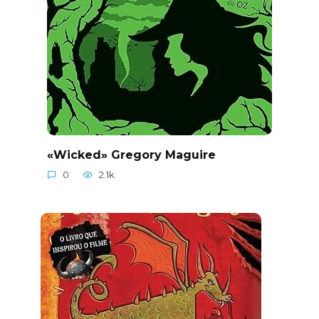
«Wicked» Gregory Maguire
0
2.1k.