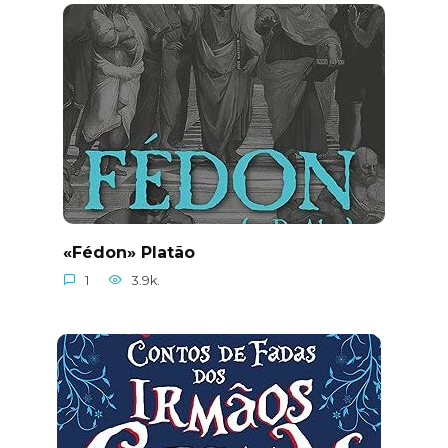
«Fédon» Platão
1
3.9k.