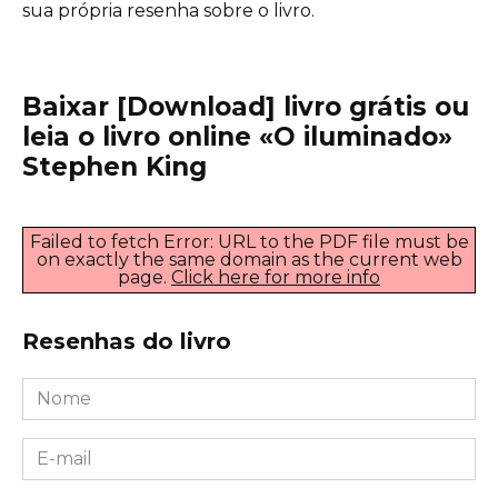
sua própria resenha sobre o livro.
Baixar [Download] livro grátis ou
leia o livro online «O iluminado»
Stephen King
Failed to fetch Error: URL to the PDF file must be
on exactly the same domain as the current web
page.
Click here for more info
Resenhas do livro
Nome
*
E-
mail