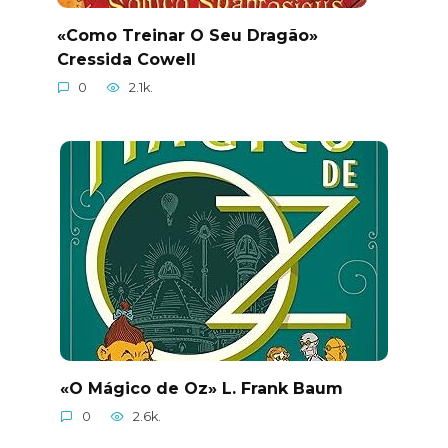
«Como Treinar O Seu Dragão»
Cressida Cowell
0
2.1k.
«O Mágico de Oz» L. Frank Baum
0
2.6k.