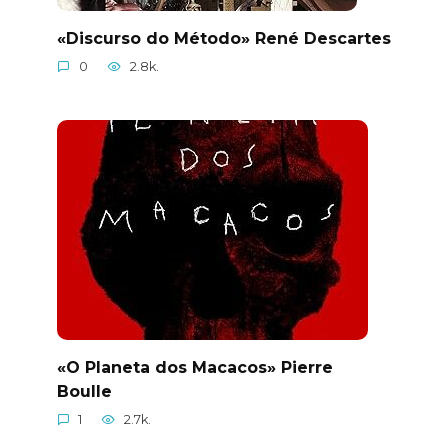
«Discurso do Método» René Descartes
0
2.8k.
«O Planeta dos Macacos» Pierre
Boulle
1
2.7k.