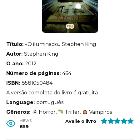
Título:
«O iluminado» Stephen King
Autor:
Stephen King
O ano:
2012
Número de páginas:
464
ISBN:
8581050484
A versão completa do livro é gratuita
Language:
português
Gêneros:
Horror,
Triller,
Vampiros
VIEWS
Avalie o livro
859