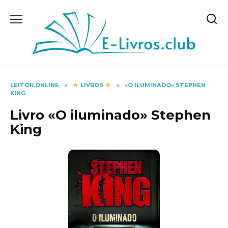
Skip
to
content
LEITOR.ONLINE
»
LIVROS
»
«O ILUMINADO» STEPHEN
KING
Livro «O iluminado» Stephen
King