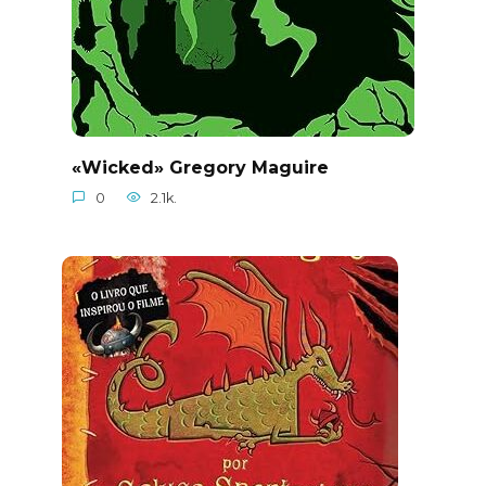
«Wicked» Gregory Maguire
0
2.1k.