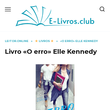
Skip
to
content
LEITOR.ONLINE
»
LIVROS
»
«O ERRO» ELLE KENNEDY
Livro «O erro» Elle Kennedy