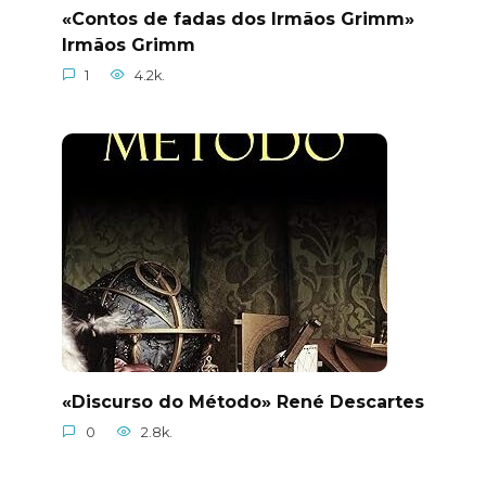
«Contos de fadas dos Irmãos Grimm»
Irmãos Grimm
1
4.2k.
«Discurso do Método» René Descartes
0
2.8k.