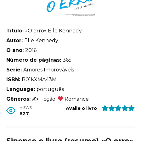
Título:
«O erro» Elle Kennedy
Autor:
Elle Kennedy
O ano:
2016
Número de páginas:
365
Série:
Amores Improváveis
ISBN:
B01KXMA43M
Language:
português
Gêneros:
✍
Ficção,
Romance
VIEWS
Avalie o livro
527
Sinopse o livro (resumo) «O erro»