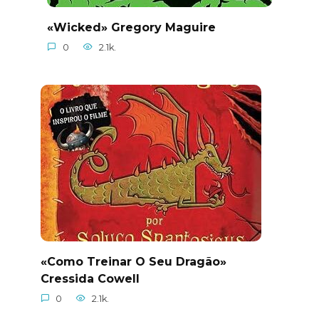
«Wicked» Gregory Maguire
0
2.1k.
«Como Treinar O Seu Dragão»
Cressida Cowell
0
2.1k.