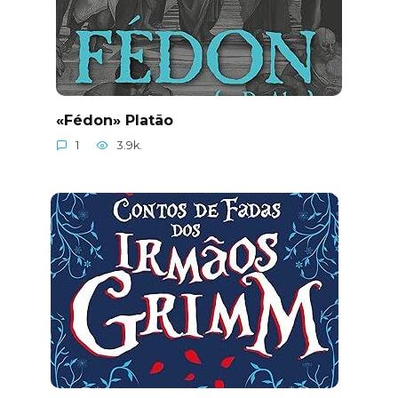
«Fédon» Platão
1
3.9k.