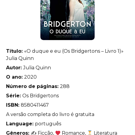
Título:
«O duque e eu (Os Bridgertons – Livro 1)»
Julia Quinn
Autor:
Julia Quinn
O ano:
2020
Número de páginas:
288
Série:
Os Bridgertons
ISBN:
8580411467
A versão completa do livro é gratuita
Language:
português
Gêneros:
✍
Ficção,
Romance,
Literatura