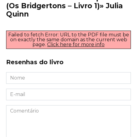
(Os Bridgertons – Livro 1)» Julia
Quinn
Failed to fetch Error: URL to the PDF file must be
on exactly the same domain as the current web
page.
Click here for more info
Resenhas do livro
Nome
*
E-
mail
*
Comentário