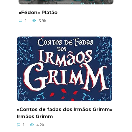
«Fédon» Platão
1
3.9k.
«Contos de fadas dos Irmãos Grimm»
Irmãos Grimm
1
4.2k.