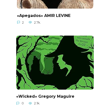
«Apegados» AMIR LEVINE
2
2.7k.
«Wicked» Gregory Maguire
0
2.1k.