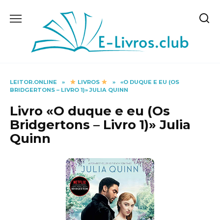
Skip
to
content
LEITOR.ONLINE
»
LIVROS
»
«O DUQUE E EU (OS
BRIDGERTONS – LIVRO 1)» JULIA QUINN
Livro «O duque e eu (Os
Bridgertons – Livro 1)» Julia
Quinn