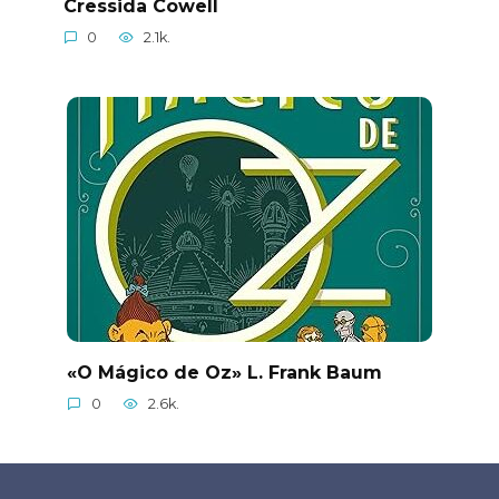
Cressida Cowell
0
2.1k.
«O Mágico de Oz» L. Frank Baum
0
2.6k.