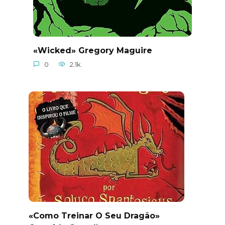
«Wicked» Gregory Maguire
0
2.1k.
«Como Treinar O Seu Dragão»