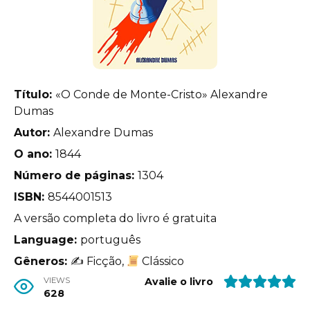
Título:
«O Conde de Monte-Cristo» Alexandre
Dumas
Autor:
Alexandre Dumas
O ano:
1844
Número de páginas:
1304
ISBN:
8544001513
A versão completa do livro é gratuita
Language:
português
Gêneros:
✍
Ficção,
Clássico
VIEWS
Avalie o livro
628