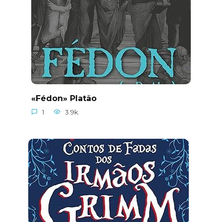
«Fédon» Platão
1
3.9k.