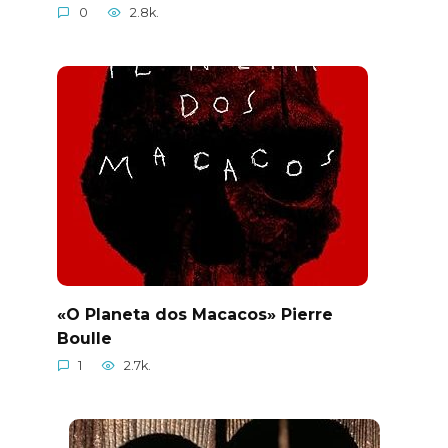
0
2.8k.
«O Planeta dos Macacos» Pierre
Boulle
1
2.7k.