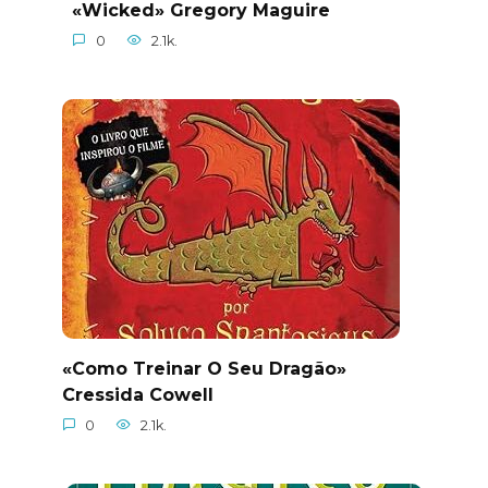
«Wicked» Gregory Maguire
0
2.1k.
«Como Treinar O Seu Dragão»
Cressida Cowell
0
2.1k.