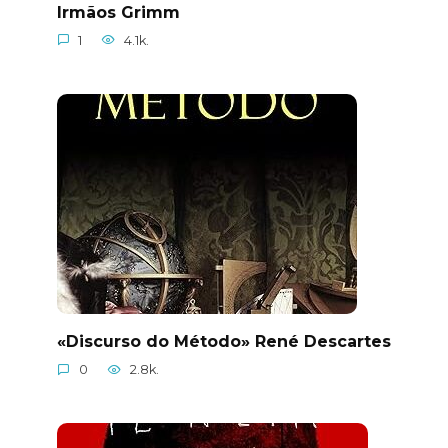
Irmãos Grimm
1
4.1k.
«Discurso do Método» René Descartes
0
2.8k.