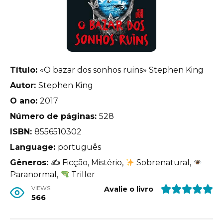
Título:
«O bazar dos sonhos ruins» Stephen King
Autor:
Stephen King
O ano:
2017
Número de páginas:
528
ISBN:
8556510302
Language:
português
Gêneros:
✍
Ficção, Mistério,
Sobrenatural,
Paranormal,
Triller
VIEWS
Avalie o livro
566