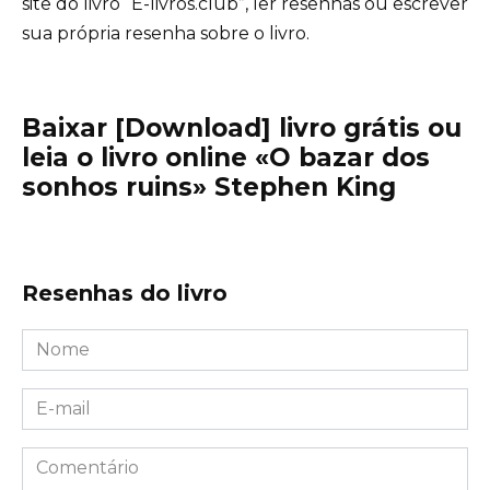
site do livro “E-livros.club”, ler resenhas ou escrever
sua própria resenha sobre o livro.
Baixar [Download] livro grátis ou
leia o livro online «O bazar dos
sonhos ruins» Stephen King
Resenhas do livro
Nome
*
E-
mail
*
Comentário