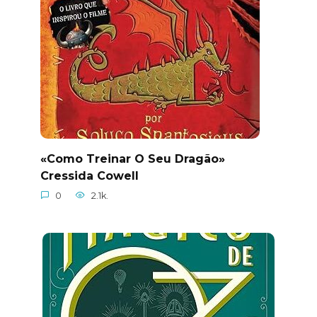
«Como Treinar O Seu Dragão»
Cressida Cowell
0
2.1k.