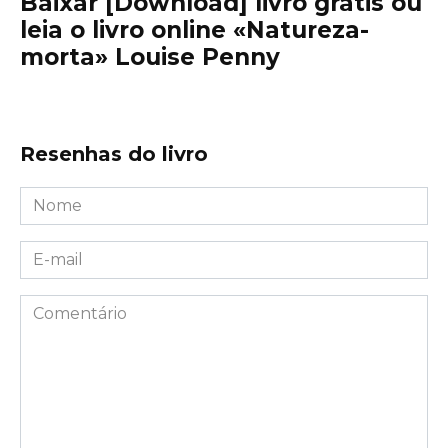
Baixar [Download] livro grátis ou
leia o livro online «Natureza-
morta» Louise Penny
Resenhas do livro
Nome
*
E-
mail
*
Comentário