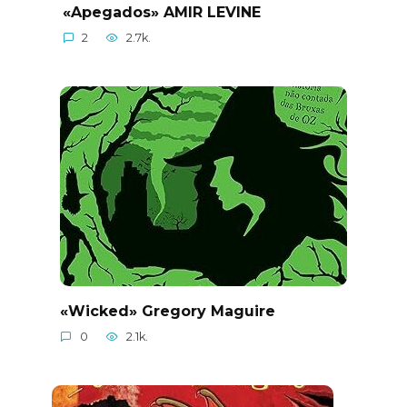
«Apegados» AMIR LEVINE
2
2.7k.
«Wicked» Gregory Maguire
0
2.1k.