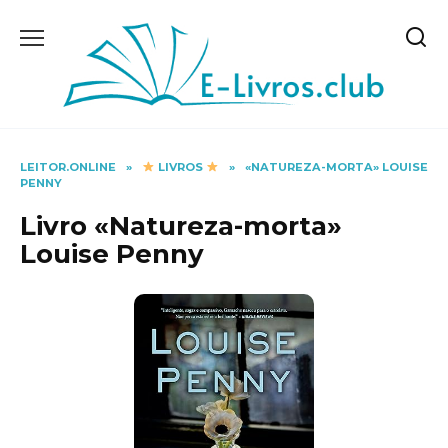
Skip
to
content
LEITOR.ONLINE
»
LIVROS
»
«NATUREZA-MORTA» LOUISE
PENNY
Livro «Natureza-morta»
Louise Penny