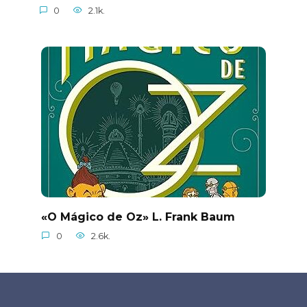
0
2.1k.
«O Mágico de Oz» L. Frank Baum
0
2.6k.