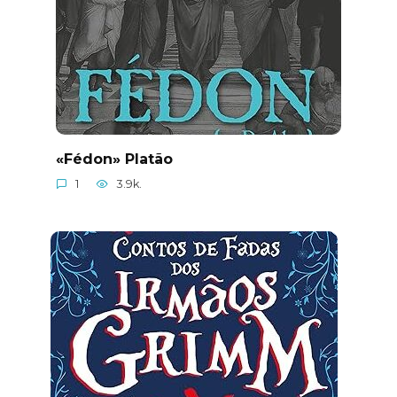
«Fédon» Platão
1
3.9k.