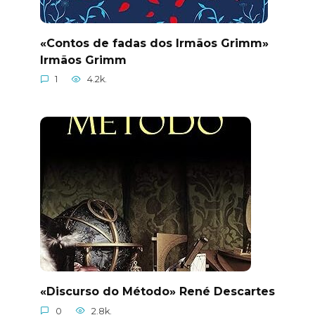
«Contos de fadas dos Irmãos Grimm»
Irmãos Grimm
1
4.2k.
«Discurso do Método» René Descartes
0
2.8k.