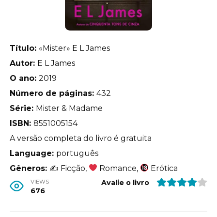
Título:
«Mister» E L James
Autor:
E L James
O ano:
2019
Número de páginas:
432
Série:
Mister & Madame
ISBN:
8551005154
A versão completa do livro é gratuita
Language:
português
Gêneros:
✍
Ficção,
Romance,
Erótica
VIEWS
Avalie o livro
676