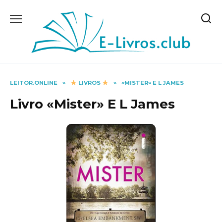
Skip
to
content
LEITOR.ONLINE
»
LIVROS
»
«MISTER» E L JAMES
Livro «Mister» E L James