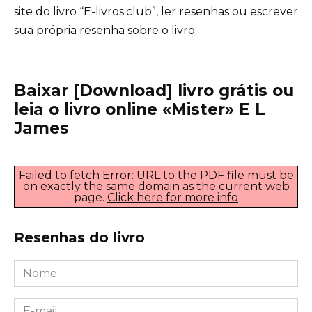
site do livro “E-livros.club”, ler resenhas ou escrever
sua própria resenha sobre o livro.
Baixar [Download] livro grátis ou
leia o livro online «Mister» E L
James
Failed to fetch Error: URL to the PDF file must be
on exactly the same domain as the current web
page.
Click here for more info
Resenhas do livro
Nome
*
E-