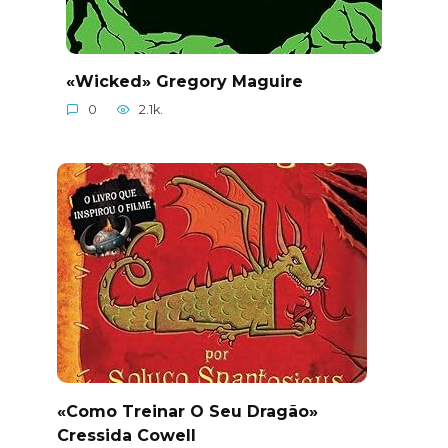
«Wicked» Gregory Maguire
0
2.1k.
«Como Treinar O Seu Dragão»
Cressida Cowell