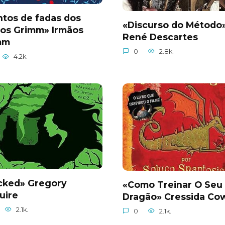
tos de fadas dos
«Discurso do Método
ãos Grimm» Irmãos
René Descartes
mm
0
2.8k.
4.2k.
cked» Gregory
«Como Treinar O Seu
uire
Dragão» Cressida Cow
2.1k.
0
2.1k.