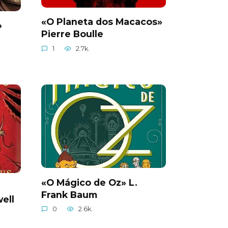
«O Planeta dos Macacos»
»
Pierre Boulle
1
2.7k.
«O Mágico de Oz» L.
Frank Baum
ell
0
2.6k.