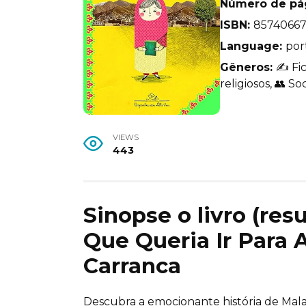
Número de pá
ISBN:
8574066
Language:
por
Gêneros:
✍️ Fic
religiosos, 👥 Soc
VIEWS
443
Sinopse o livro (re
Que Queria Ir Para 
Carranca
Descubra a emocionante história de Malal