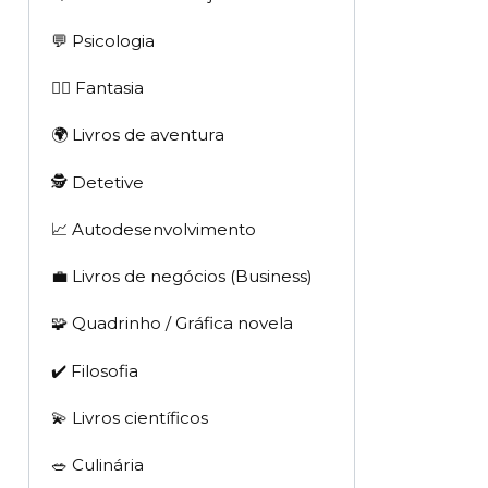
💬 Psicologia
🧙‍♂️ Fantasia
🌍 Livros de aventura
🕵 Detetive
📈 Autodesenvolvimento
💼 Livros de negócios (Business)
🧩 Quadrinho / Gráfica novela
✔️ Filosofia
💫 Livros científicos
🥗 Culinária