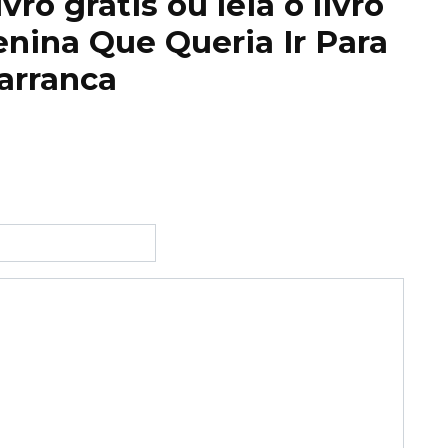
ro grátis ou leia o livro
enina Que Queria Ir Para
arranca