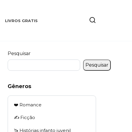
LIVROS GRATIS
Pesquisar
Pesquisar
Gêneros
❤️ Romance
✍️ Ficção
🦄 Histórias infanto juvenil