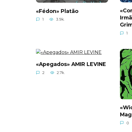
«Con
«Fédon» Platão
Irm
1
3.9k.
Gri
1
«Apegados» AMIR LEVINE
2
2.7k.
«Wi
Mag
0