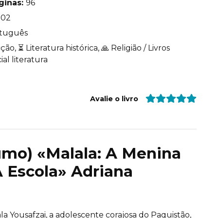
ginas:
96
702
tuguês
ção, ⏳ Literatura histórica, 🙏 Religião / Livros
ial literatura
Avalie o livro
sumo) «Malala: A Menina
A Escola» Adriana
a Yousafzai, a adolescente corajosa do Paquistão,