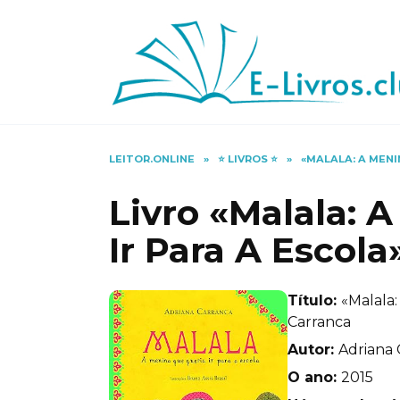
Skip
to
content
LEITOR.ONLINE
»
⭐️ LIVROS ⭐️
»
«MALALA: A MENI
Livro «Malala: 
Ir Para A Escol
Título:
«Malala:
Carranca
Autor:
Adriana 
O ano:
2015