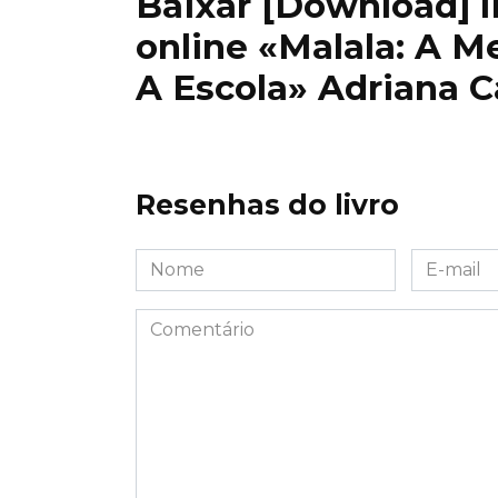
Baixar [Download] liv
online «Malala: A M
A Escola» Adriana C
Resenhas do livro
Nome
E-
*
mail
*
Comentário