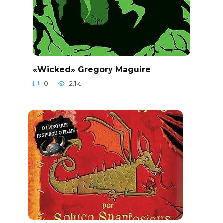
«Wicked» Gregory Maguire
0
2.1k.