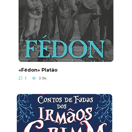
«Fédon» Platão
1
3.9k.