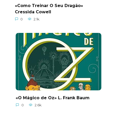
«Como Treinar O Seu Dragão»
Cressida Cowell
0
2.1k.
«O Mágico de Oz» L. Frank Baum
0
2.6k.