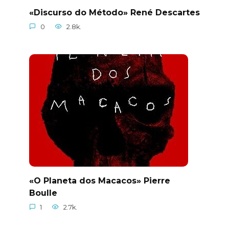
«Discurso do Método» René Descartes
0
2.8k.
«O Planeta dos Macacos» Pierre
Boulle
1
2.7k.