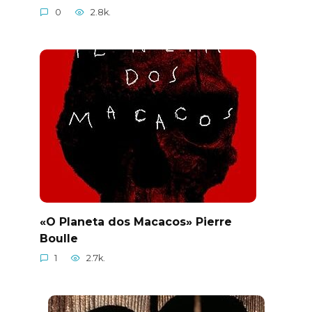
0
2.8k.
«O Planeta dos Macacos» Pierre
Boulle
1
2.7k.