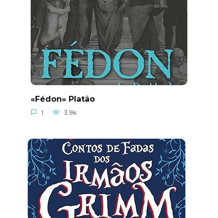
«Fédon» Platão
1
3.9k.