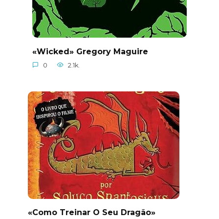
«Wicked» Gregory Maguire
0
2.1k.
«Como Treinar O Seu Dragão»