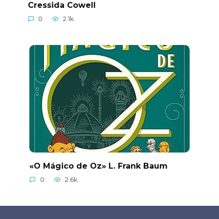
Cressida Cowell
0
2.1k.
«O Mágico de Oz» L. Frank Baum
0
2.6k.