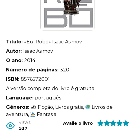
Título:
«Eu, Robô» Isaac Asimov
Autor:
Isaac Asimov
O ano:
2014
Número de páginas:
320
ISBN:
8576572001
A versão completa do livro é gratuita
Language:
português
Gêneros:
✍
Ficção, Livros gratis,
Livros de
aventura,
Fantasia
VIEWS
Avalie o livro
537