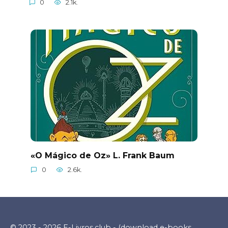
0
2.1k.
«O Mágico de Oz» L. Frank Baum
0
2.6k.
© 2023 - 2026 E-Livros.club - (download e-books