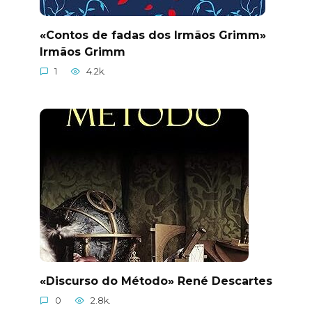
«Contos de fadas dos Irmãos Grimm»
Irmãos Grimm
1
4.2k.
«Discurso do Método» René Descartes
0
2.8k.