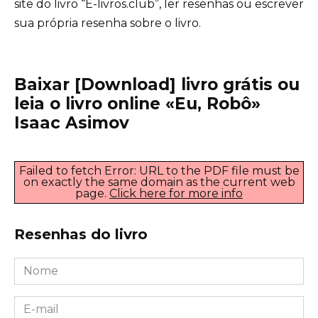
site do livro “E-livros.club”, ler resenhas ou escrever
sua própria resenha sobre o livro.
Baixar [Download] livro grátis ou
leia o livro online «Eu, Robô»
Isaac Asimov
Failed to fetch Error: URL to the PDF file must be
on exactly the same domain as the current web
page.
Click here for more info
Resenhas do livro
Nome
*
E-