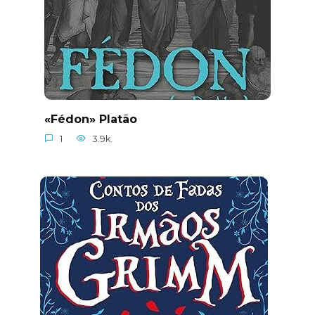
«Fédon» Platão
1
3.9k.