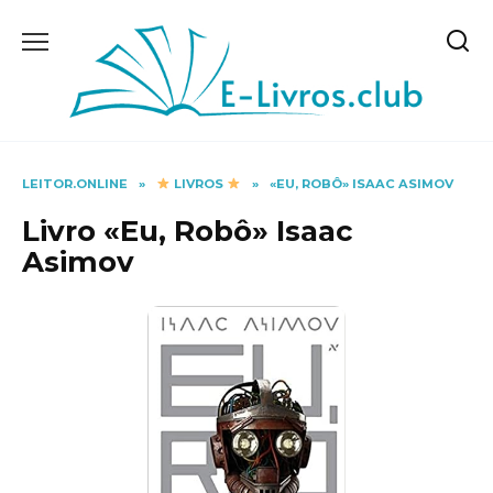
Skip
to
content
LEITOR.ONLINE
»
LIVROS
»
«EU, ROBÔ» ISAAC ASIMOV
Livro «Eu, Robô» Isaac
Asimov