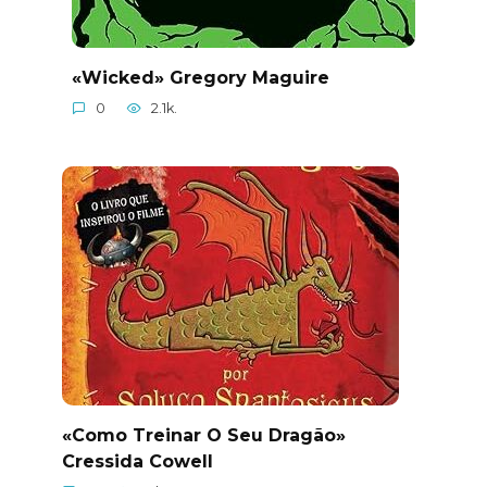
«Wicked» Gregory Maguire
0
2.1k.
«Como Treinar O Seu Dragão»
Cressida Cowell