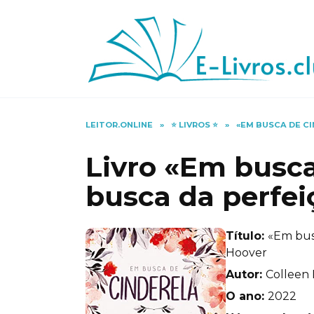
Skip
to
content
LEITOR.ONLINE
»
⭐️ LIVROS ⭐️
»
«EM BUSCA DE C
Livro «Em busca
busca da perfei
Título:
«Em bus
Hoover
Autor:
Colleen
O ano:
2022