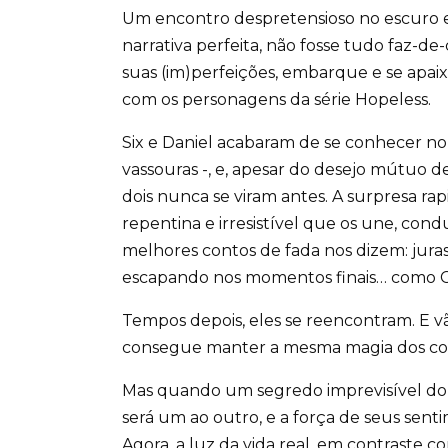
Um encontro despretensioso no escuro e 
narrativa perfeita, não fosse tudo faz-de
suas (im)perfeições, embarque e se apai
com os personagens da série Hopeless.
Six e Daniel acabaram de se conhecer no
vassouras -, e, apesar do desejo mútuo de
dois nunca se viram antes. A surpresa r
repentina e irresistível que os une, con
melhores contos de fada nos dizem: jura
escapando nos momentos finais… como Ci
Tempos depois, eles se reencontram. E 
consegue manter a mesma magia dos con
Mas quando um segredo imprevisível do 
será um ao outro, e a força de seus sent
Agora, a luz da vida real, em contraste c