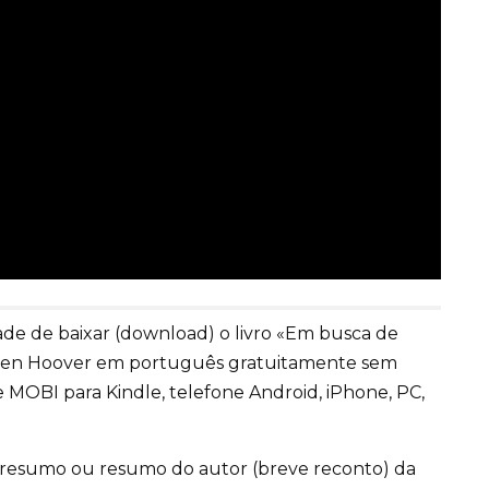
de de baixar (download) o livro «Em busca de
lleen Hoover em português gratuitamente sem
 MOBI para Kindle, telefone Android, iPhone, PC,
 resumo ou resumo do autor (breve reconto) da