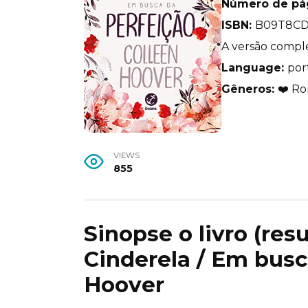
Número de pá
ISBN:
B09T8CD
A versão comple
Language:
por
Gêneros:
❤️ Ro
VIEWS
855
Sinopse o livro (re
Cinderela / Em busc
Hoover