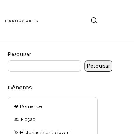
LIVROS GRATIS
Pesquisar
Pesquisar
Gêneros
❤️ Romance
✍️ Ficção
🦄 Histórias infanto juvenil