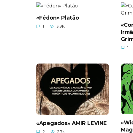
«Fédon» Platão
«Con
1
3.9k.
Irm
Gri
1
«Wi
«Apegados» AMIR LEVINE
Mag
2
2.7k.