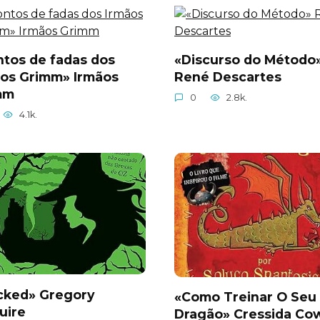
tos de fadas dos
«Discurso do Método
ãos Grimm» Irmãos
René Descartes
mm
0
2.8k.
4.1k.
cked» Gregory
«Como Treinar O Seu
uire
Dragão» Cressida Cow