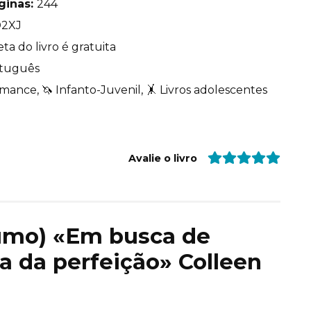
ginas:
244
2XJ
ta do livro é gratuita
tuguês
mance, 🦄 Infanto-Juvenil, 🤸 Livros adolescentes
Avalie o livro
sumo) «Em busca de
a da perfeição» Colleen