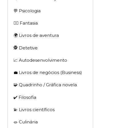
💬 Psicologia
🧙‍♂️ Fantasia
🌍 Livros de aventura
🕵 Detetive
📈 Autodesenvolvimento
💼 Livros de negócios (Business)
🧩 Quadrinho / Gráfica novela
✔️ Filosofia
💫 Livros científicos
🥗 Culinária