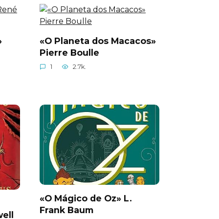
»
«O Planeta dos Macacos»
Pierre Boulle
1
2.7k.
«O Mágico de Oz» L.
Frank Baum
ell