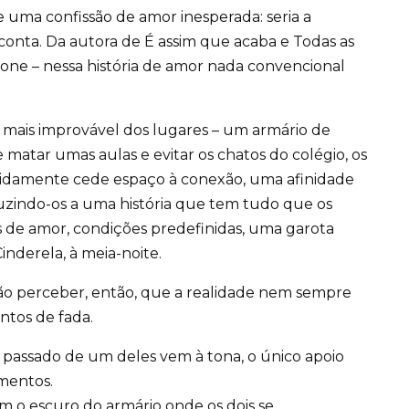
uma confissão de amor inesperada: seria a
-conta. Da autora de É assim que acaba e Todas as
xone – nessa história de amor nada convencional
 mais improvável dos lugares – um armário de
 matar umas aulas e evitar os chatos do colégio, os
apidamente cede espaço à conexão, uma afinidade
duzindo-os a uma história que tem tudo que os
s de amor, condições predefinidas, uma garota
nderela, à meia-noite.
vão perceber, então, que a realidade nem sempre
tos de fada.
passado de um deles vem à tona, o único apoio
imentos.
om o escuro do armário onde os dois se