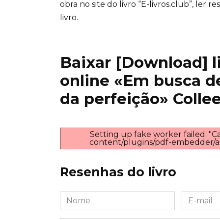
obra no site do livro “E-livros.club”, ler
livro.
Baixar [Download] liv
online «Em busca d
da perfeição» Colle
Setting up fake worker failed: "Ca
content/plugins/pdf-embedder/asse
Resenhas do livro
Nome
E-
*
mail