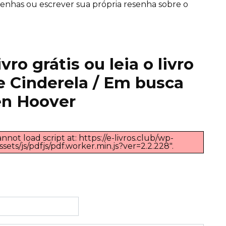
 resenhas ou escrever sua própria resenha sobre o
ro grátis ou leia o livro
e Cinderela / Em busca
en Hoover
nnot load script at: https://e-livros.club/wp-
ts/js/pdfjs/pdf.worker.min.js?ver=2.2.228".