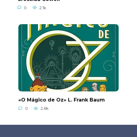
0
2.1k.
«O Mágico de Oz» L. Frank Baum
0
2.6k.