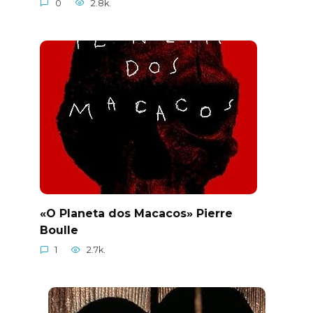
0
2.8k.
«O Planeta dos Macacos» Pierre
Boulle
1
2.7k.