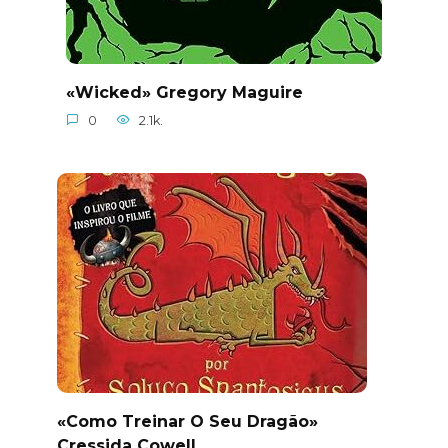
«Wicked» Gregory Maguire
0
2.1k.
«Como Treinar O Seu Dragão»
Cressida Cowell