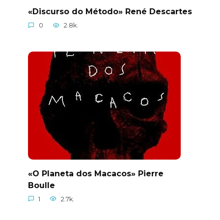
«Discurso do Método» René Descartes
0
2.8k.
«O Planeta dos Macacos» Pierre
Boulle
1
2.7k.