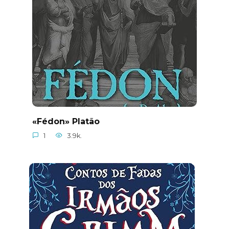
«Fédon» Platão
1
3.9k.