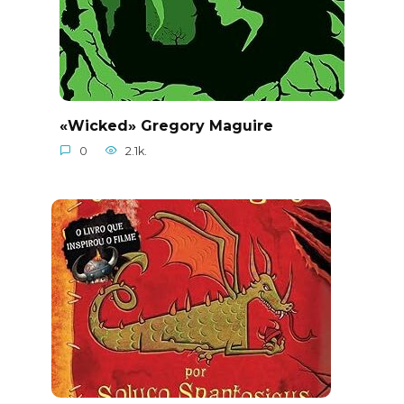
«Wicked» Gregory Maguire
0
2.1k.