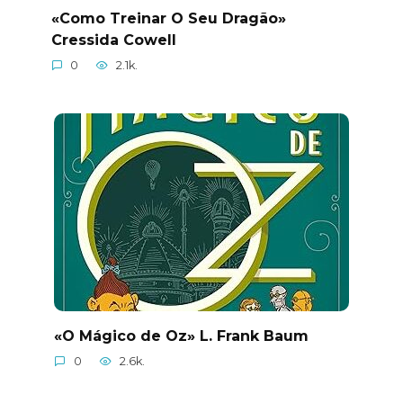
«Como Treinar O Seu Dragão»
Cressida Cowell
0
2.1k.
«O Mágico de Oz» L. Frank Baum
0
2.6k.