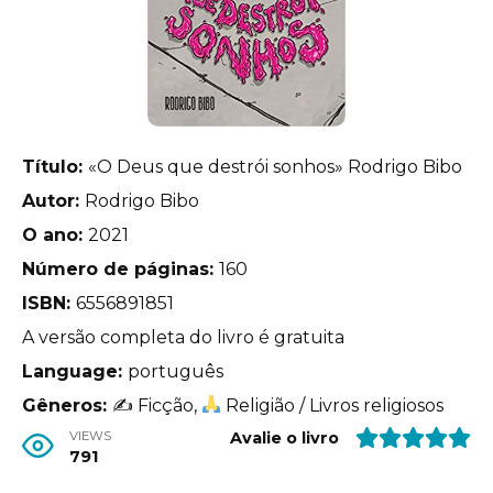
Título:
«O Deus que destrói sonhos» Rodrigo Bibo
Autor:
Rodrigo Bibo
O ano:
2021
Número de páginas:
160
ISBN:
6556891851
A versão completa do livro é gratuita
Language:
português
Gêneros:
✍
Ficção,
Religião / Livros religiosos
VIEWS
Avalie o livro
791