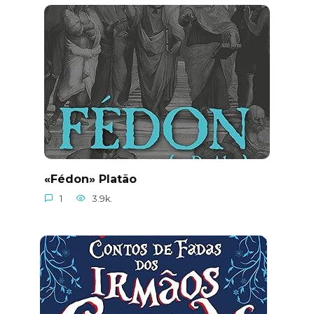
«Fédon» Platão
1
3.9k.