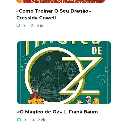
«Como Treinar O Seu Dragão»
Cressida Cowell
0
2.1k.
«O Mágico de Oz» L. Frank Baum
0
2.6k.