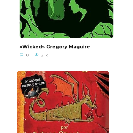
«Wicked» Gregory Maguire
0
2.1k.