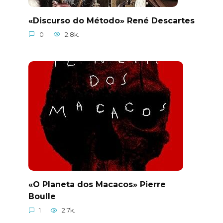
«Discurso do Método» René Descartes
0
2.8k.
«O Planeta dos Macacos» Pierre
Boulle
1
2.7k.