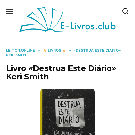
Skip
to
content
LEITOR.ONLINE
»
LIVROS
»
«DESTRUA ESTE DIÁRIO»
KERI SMITH
Livro «Destrua Este Diário»
Keri Smith