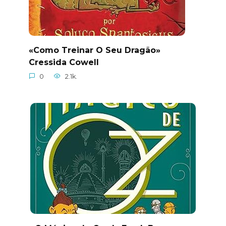
«Como Treinar O Seu Dragão»
Cressida Cowell
0
2.1k.