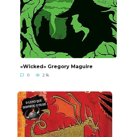
«Wicked» Gregory Maguire
0
2.1k.