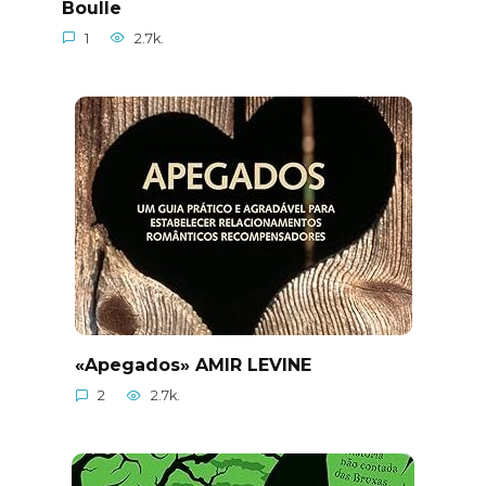
Boulle
1
2.7k.
«Apegados» AMIR LEVINE
2
2.7k.