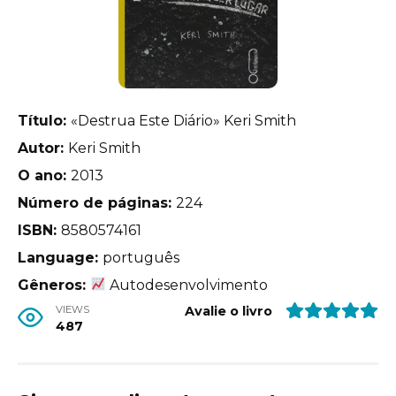
Título:
«Destrua Este Diário» Keri Smith
Autor:
Keri Smith
O ano:
2013
Número de páginas:
224
ISBN:
8580574161
Language:
português
Gêneros:
Autodesenvolvimento
VIEWS
Avalie o livro
487