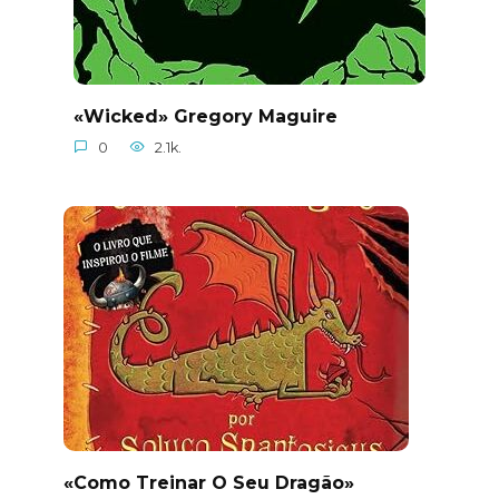
«Wicked» Gregory Maguire
0
2.1k.
«Como Treinar O Seu Dragão»