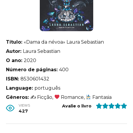
Título:
«Dama da névoa» Laura Sebastian
Autor:
Laura Sebastian
O ano:
2020
Número de páginas:
400
ISBN:
8530601432
Language:
português
Gêneros:
✍
Ficção,
Romance,
Fantasia
VIEWS
Avalie o livro
427