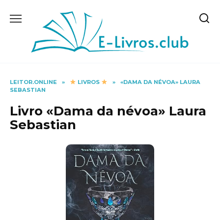
Skip
to
content
LEITOR.ONLINE
»
LIVROS
»
«DAMA DA NÉVOA» LAURA
SEBASTIAN
Livro «Dama da névoa» Laura
Sebastian