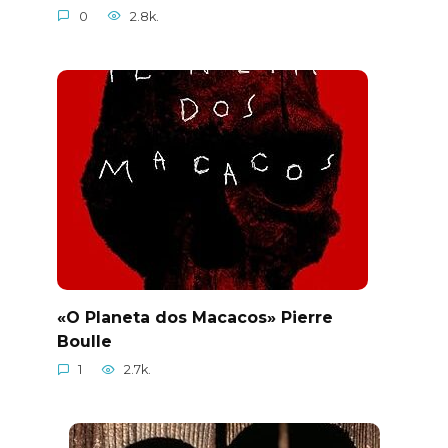
0
2.8k.
«O Planeta dos Macacos» Pierre
Boulle
1
2.7k.