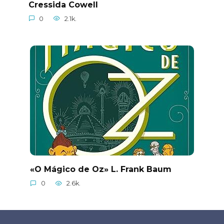
Cressida Cowell
0
2.1k.
«O Mágico de Oz» L. Frank Baum
0
2.6k.