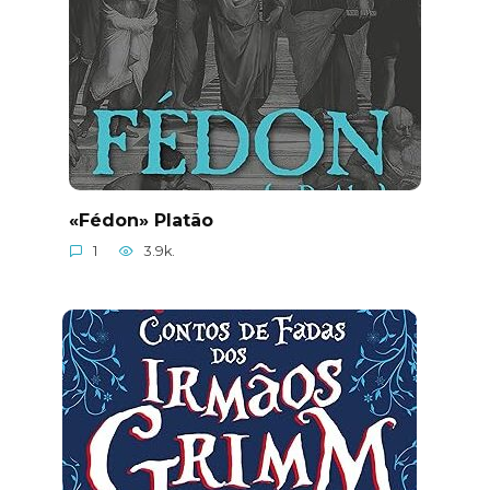
«Fédon» Platão
1
3.9k.