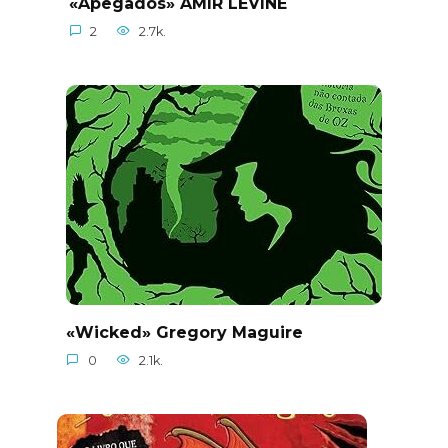
«Apegados» AMIR LEVINE
2
2.7k.
«Wicked» Gregory Maguire
0
2.1k.