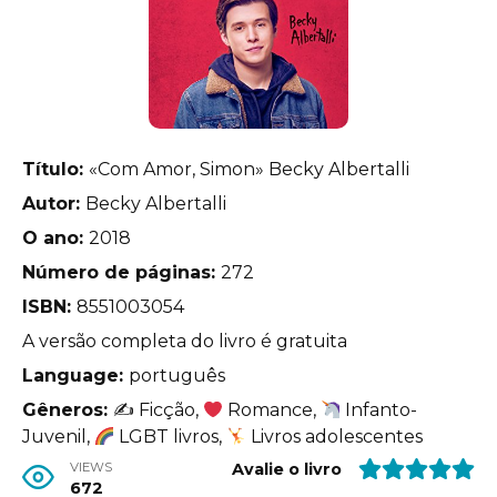
Título:
«Com Amor, Simon» Becky Albertalli
Autor:
Becky Albertalli
O ano:
2018
Número de páginas:
272
ISBN:
8551003054
A versão completa do livro é gratuita
Language:
português
Gêneros:
✍
Ficção,
Romance,
Infanto-
Juvenil,
LGBT livros,
Livros adolescentes
VIEWS
Avalie o livro
672