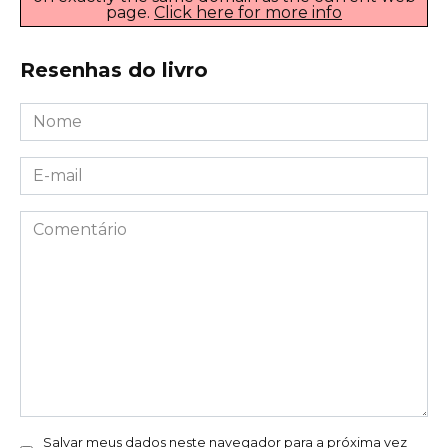
page.
Click here for more info
Resenhas do livro
Nome
*
E-
mail
*
Comentário
Salvar meus dados neste navegador para a próxima vez