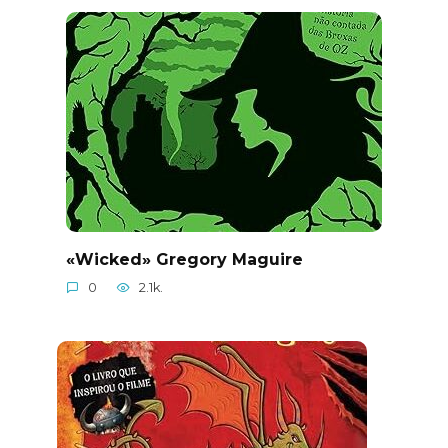
«Wicked» Gregory Maguire
0
2.1k.