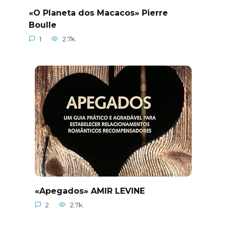
«O Planeta dos Macacos» Pierre
Boulle
1
2.7k.
«Apegados» AMIR LEVINE
2
2.7k.