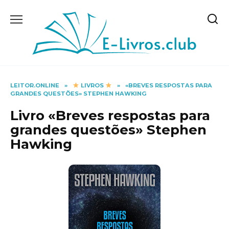
Skip
to
content
LEITOR.ONLINE
»
LIVROS
»
«BREVES RESPOSTAS PARA
GRANDES QUESTÕES» STEPHEN HAWKING
Livro «Breves respostas para
grandes questões» Stephen
Hawking