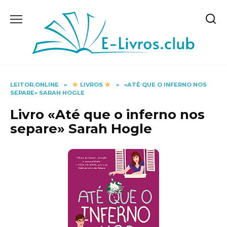
Skip
to
content
LEITOR.ONLINE
»
LIVROS
»
«ATÉ QUE O INFERNO NOS
SEPARE» SARAH HOGLE
Livro «Até que o inferno nos
separe» Sarah Hogle