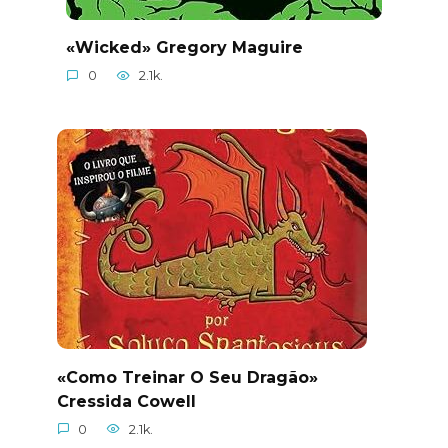
«Wicked» Gregory Maguire
0
2.1k.
«Como Treinar O Seu Dragão»
Cressida Cowell
0
2.1k.