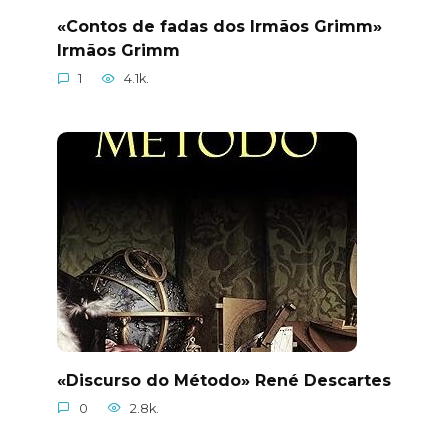
«Contos de fadas dos Irmãos Grimm»
Irmãos Grimm
1
4.1k.
«Discurso do Método» René Descartes
0
2.8k.