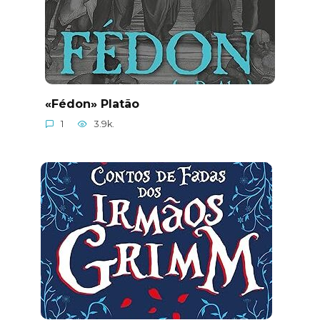
«Fédon» Platão
1
3.9k.