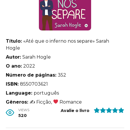
Título:
«Até que o inferno nos separe» Sarah
Hogle
Autor:
Sarah Hogle
O ano:
2022
Número de páginas:
352
ISBN:
8550703621
Language:
português
Gêneros:
✍
Ficção,
Romance
VIEWS
Avalie o livro
520