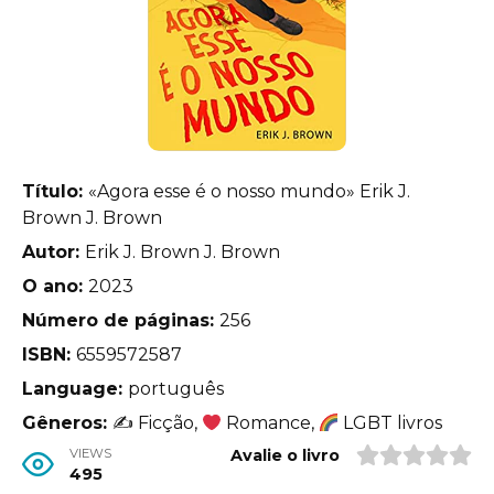
Título:
«Agora esse é o nosso mundo» Erik J.
Brown J. Brown
Autor:
Erik J. Brown J. Brown
O ano:
2023
Número de páginas:
256
ISBN:
6559572587
Language:
português
Gêneros:
✍
Ficção,
Romance,
LGBT livros
VIEWS
Avalie o livro
495