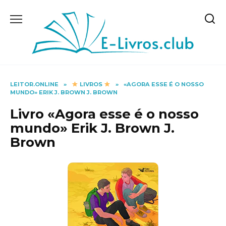
Skip
to
content
LEITOR.ONLINE
»
LIVROS
»
«AGORA ESSE É O NOSSO
MUNDO» ERIK J. BROWN J. BROWN
Livro «Agora esse é o nosso
mundo» Erik J. Brown J.
Brown