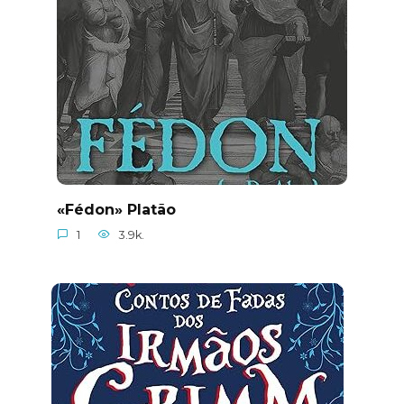
«Fédon» Platão
1
3.9k.