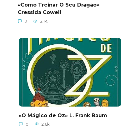
«Como Treinar O Seu Dragão»
Cressida Cowell
0
2.1k.
«O Mágico de Oz» L. Frank Baum
0
2.6k.