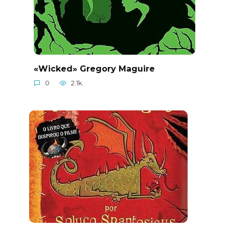
«Wicked» Gregory Maguire
0
2.1k.