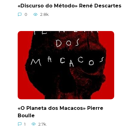
«Discurso do Método» René Descartes
0
2.8k.
«O Planeta dos Macacos» Pierre
Boulle
1
2.7k.