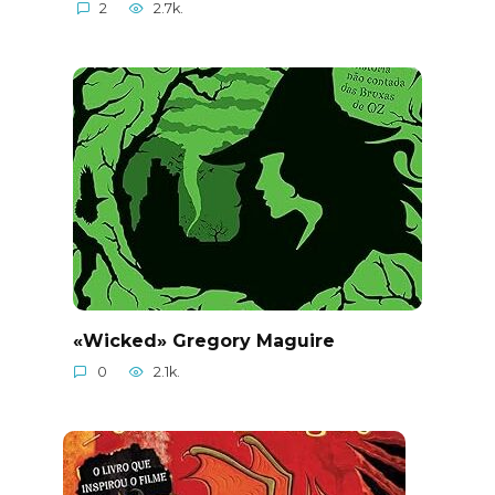
2
2.7k.
«Wicked» Gregory Maguire
0
2.1k.