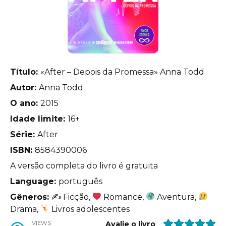
Título:
«After – Depois da Promessa» Anna Todd
Autor:
Anna Todd
O ano:
2015
Idade limite:
16+
Série:
After
ISBN:
8584390006
A versão completa do livro é gratuita
Language:
português
Gêneros:
✍
Ficção,
Romance,
Aventura,
Drama,
Livros adolescentes
VIEWS
Avalie o livro