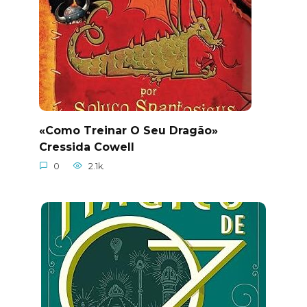
«Como Treinar O Seu Dragão»
Cressida Cowell
0
2.1k.