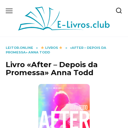
Skip
to
content
LEITOR.ONLINE
»
LIVROS
»
«AFTER – DEPOIS DA
PROMESSA» ANNA TODD
Livro «After – Depois da
Promessa» Anna Todd