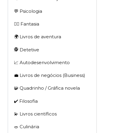
💬 Psicologia
🧙‍♂️ Fantasia
🌍 Livros de aventura
🕵 Detetive
📈 Autodesenvolvimento
💼 Livros de negócios (Business)
🧩 Quadrinho / Gráfica novela
✔️ Filosofia
💫 Livros científicos
🥗 Culinária