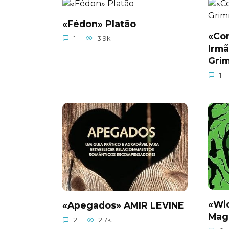
«Fédon» Platão
«Con
1
3.9k.
Irm
Gri
1
«Wi
«Apegados» AMIR LEVINE
Mag
2
2.7k.