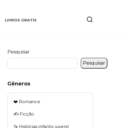
LIVROS GRATIS
Pesquisar
Pesquisar
Gêneros
❤️ Romance
✍️ Ficção
🦄 Histórias infanto juvenil