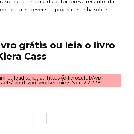
 resumo ou resumo do autor (breve reconto) da
 resenhas ou escrever sua própria resenha sobre o
ro grátis ou leia o livro
Kiera Cass
nnot load script at: https://e-livros.club/wp-
ts/js/pdfjs/pdf.worker.min.js?ver=2.2.228".