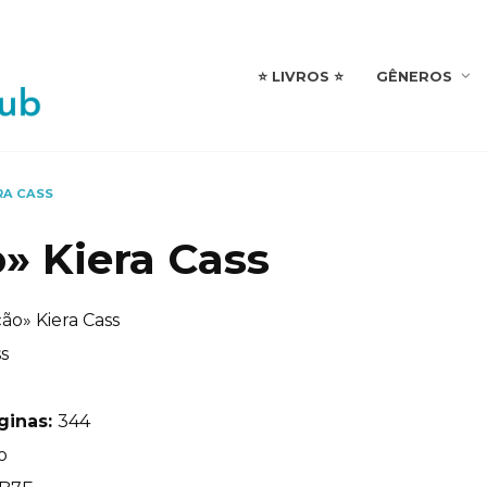
⭐️ LIVROS ⭐️
GÊNEROS
RA CASS
o» Kiera Cass
ão» Kiera Cass
ss
ginas:
344
o