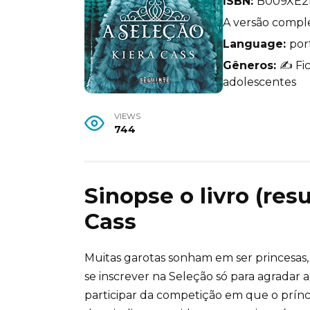
ISBN:
B009XE2
A versão comple
Language:
por
Gêneros:
✍️ Fi
adolescentes
VIEWS
744
Sinopse o livro (re
Cass
Muitas garotas sonham em ser princesas, 
se inscrever na Seleção só para agradar 
participar da competição em que o prínc