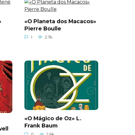
»
«O Planeta dos Macacos»
Pierre Boulle
1
2.7k.
«O Mágico de Oz» L.
Frank Baum
ell
0
2.6k.