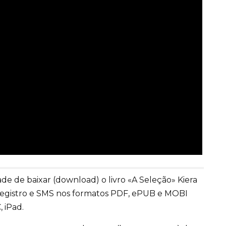
e de baixar (download) o livro «A Seleção» Kiera
egistro e SMS nos formatos PDF, ePUB e MOBI
, iPad.