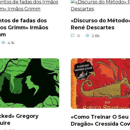
tos de fadas dos
«Discurso do Método
ãos Grimm» Irmãos
René Descartes
mm
0
2.8k.
4.1k.
cked» Gregory
«Como Treinar O Seu
uire
Dragão» Cressida Cow