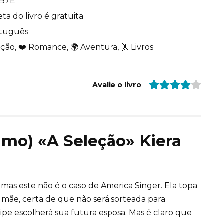
B7E
ta do livro é gratuita
tuguês
cção, ❤️ Romance, 🌍 Aventura, 🤸 Livros
Avalie o livro
sumo) «A Seleção» Kiera
mas este não é o caso de America Singer. Ela topa
a mãe, certa de que não será sorteada para
ipe escolherá sua futura esposa. Mas é claro que