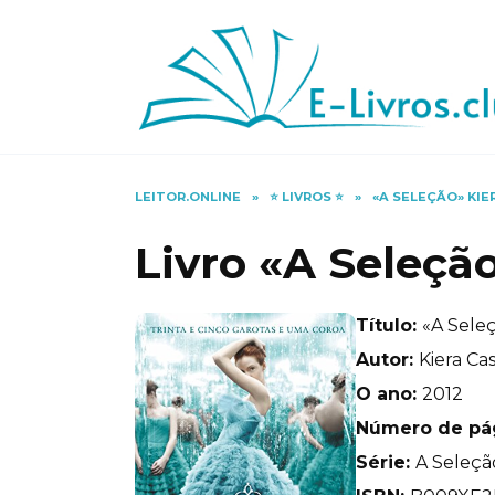
Skip
to
content
LEITOR.ONLINE
»
⭐️ LIVROS ⭐️
»
«A SELEÇÃO» KIE
Livro «A Seleçã
Título:
«A Seleç
Autor:
Kiera Ca
O ano:
2012
Número de pá
Série:
A Seleçã