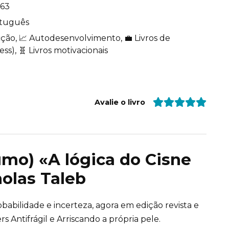
63
tuguês
cção, 📈 Autodesenvolvimento, 💼 Livros de
ss), 🧬 Livros motivacionais
Avalie o livro
umo) «A lógica do Cisne
olas Taleb
babilidade e incerteza, agora em edição revista e
 Antifrágil e Arriscando a própria pele.