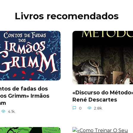
Livros recomendados
tos de fadas dos
«Discurso do Método
ãos Grimm» Irmãos
René Descartes
mm
0
2.8k.
4.1k.