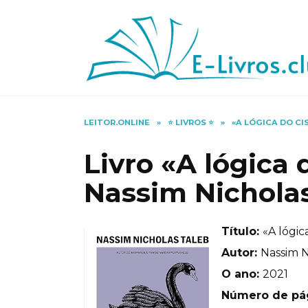
Skip
to
content
LEITOR.ONLINE
»
⭐️ LIVROS ⭐️
»
«A LÓGICA DO C
Livro «A lógica
Nassim Nichola
Título:
«A lógic
Autor:
Nassim N
O ano:
2021
Número de pá