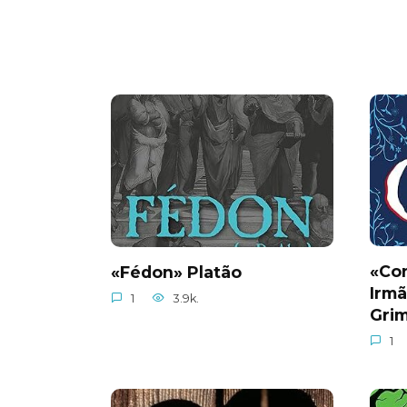
«Con
«Fédon» Platão
Irm
1
3.9k.
Gri
1