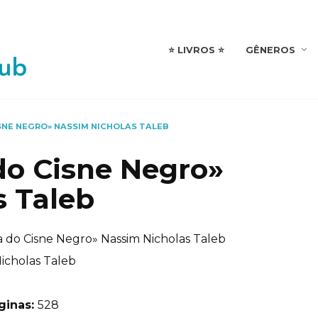
⭐️ LIVROS ⭐️
GÊNEROS
ISNE NEGRO» NASSIM NICHOLAS TALEB
 do Cisne Negro»
s Taleb
a do Cisne Negro» Nassim Nicholas Taleb
icholas Taleb
ginas:
528