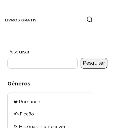
LIVROS GRATIS
Pesquisar
Pesquisar
Gêneros
❤️ Romance
✍️ Ficção
🦄 Histórias infanto juvenil