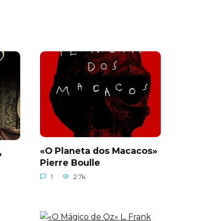
«O Planeta dos Macacos»
»
Pierre Boulle
1
2.7k.