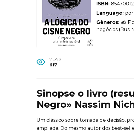
ISBN:
85470012
Language:
por
Gêneros:
✍️ Fi
negócios (Busine
VIEWS
617
Sinopse o livro (res
Negro» Nassim Nich
Um clássico sobre tomada de decisão, pro
ampliada. Do mesmo autor dos best-sellers