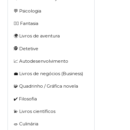
💬 Psicologia
🧙‍♂️ Fantasia
🌍 Livros de aventura
🕵 Detetive
📈 Autodesenvolvimento
💼 Livros de negócios (Business)
🧩 Quadrinho / Gráfica novela
✔️ Filosofia
💫 Livros científicos
🥗 Culinária