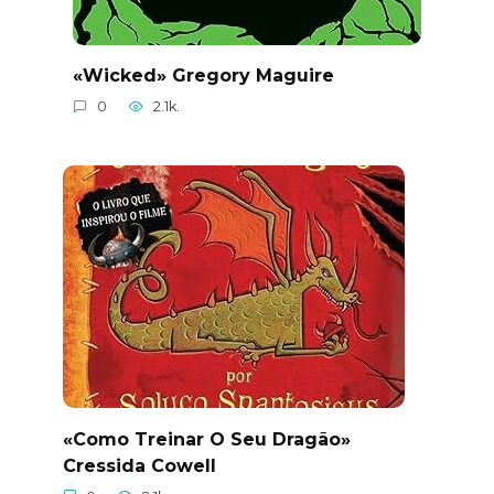
«Wicked» Gregory Maguire
0
2.1k.
«Como Treinar O Seu Dragão»
Cressida Cowell