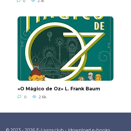
0
2.1k.
«O Mágico de Oz» L. Frank Baum
0
2.6k.
© 2023 - 2026 E-Livros.club - (download e-books