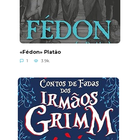
«Fédon» Platão
1
3.9k.