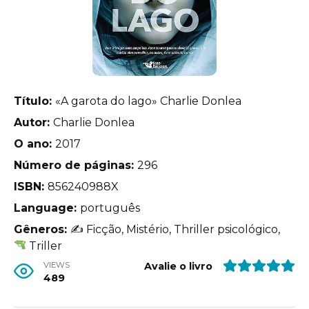
Título:
«A garota do lago» Charlie Donlea
Autor:
Charlie Donlea
O ano:
2017
Número de páginas:
296
ISBN:
856240988X
Language:
português
Gêneros:
✍
Ficção, Mistério, Thriller psicológico,
Triller
VIEWS
Avalie o livro
489