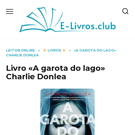
Skip
to
content
LEITOR.ONLINE
»
LIVROS
»
«A GAROTA DO LAGO»
CHARLIE DONLEA
Livro «A garota do lago»
Charlie Donlea