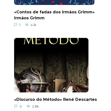
«Contos de fadas dos Irmãos Grimm»
Irmãos Grimm
1
4.1k.
«Discurso do Método» René Descartes
0
2.8k.