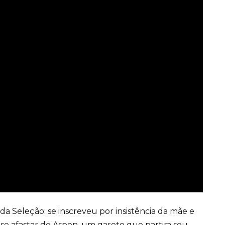
da Seleção: se inscreveu por insistência da mãe e
 se afastar de Aspen, um garoto que partira seu