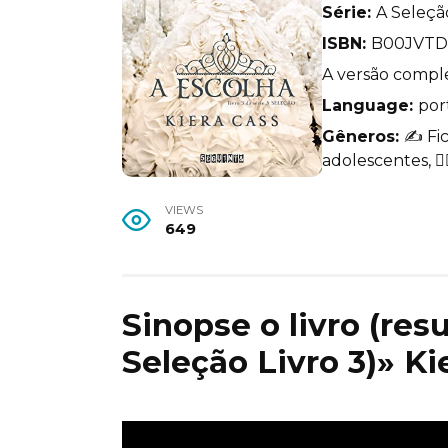
Série:
A Seleçã
ISBN:
B00JVT
A versão comple
Language:
por
Gêneros:
✍️ Fi
adolescentes, 🧙‍
VIEWS
649
Sinopse o livro (re
Seleção Livro 3)» Ki