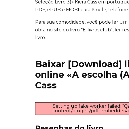
Seleção Livro 3)» Kiera Cass em portugu
PDF, ePUB e MOBI para Kindle, telefone 
Para sua comodidade, você pode ler um
obra no site do livro “E-livros.club”, ler
livro.
Baixar [Download] liv
online «A escolha (A
Cass
Setting up fake worker failed: "Ca
content/plugins/pdf-embedder/asse
Resenhas do livro