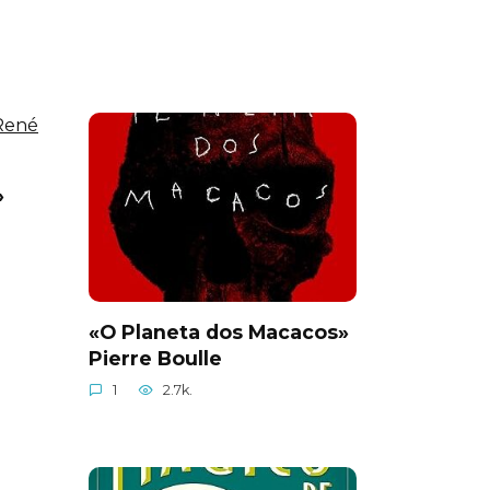
»
«O Planeta dos Macacos»
Pierre Boulle
1
2.7k.