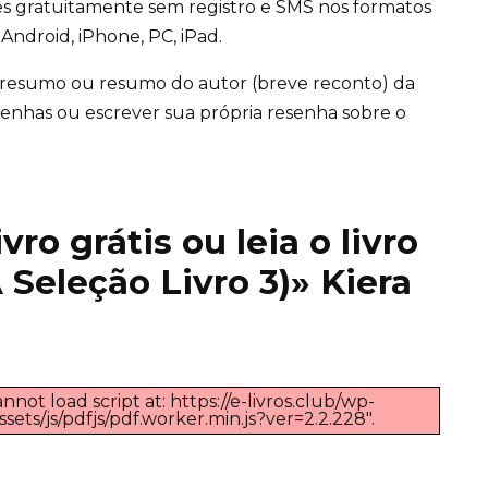
ês gratuitamente sem registro e SMS nos formatos
Android, iPhone, PC, iPad.
 resumo ou resumo do autor (breve reconto) da
 resenhas ou escrever sua própria resenha sobre o
ro grátis ou leia o livro
 Seleção Livro 3)» Kiera
nnot load script at: https://e-livros.club/wp-
ts/js/pdfjs/pdf.worker.min.js?ver=2.2.228".