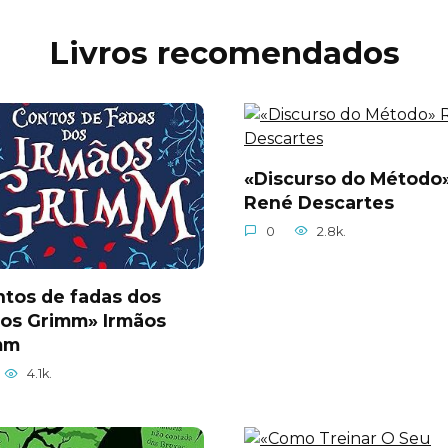
Livros recomendados
«Discurso do Método
René Descartes
0
2.8k.
tos de fadas dos
ãos Grimm» Irmãos
mm
4.1k.