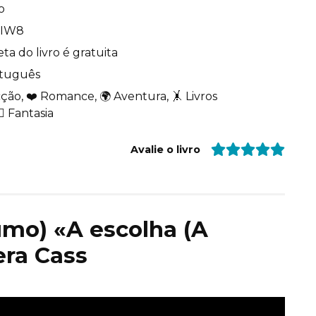
o
DIW8
ta do livro é gratuita
tuguês
cção, ❤️ Romance, 🌍 Aventura, 🤸 Livros
♂️ Fantasia
Avalie o livro
sumo) «A escolha (A
era Cass