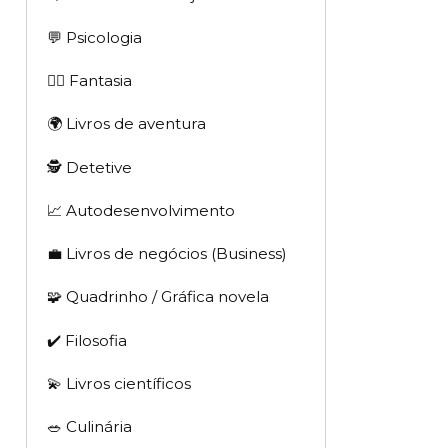
💬 Psicologia
🧙‍♂️ Fantasia
🌍 Livros de aventura
🕵 Detetive
📈 Autodesenvolvimento
💼 Livros de negócios (Business)
🧩 Quadrinho / Gráfica novela
✔️ Filosofia
💫 Livros científicos
🥗 Culinária