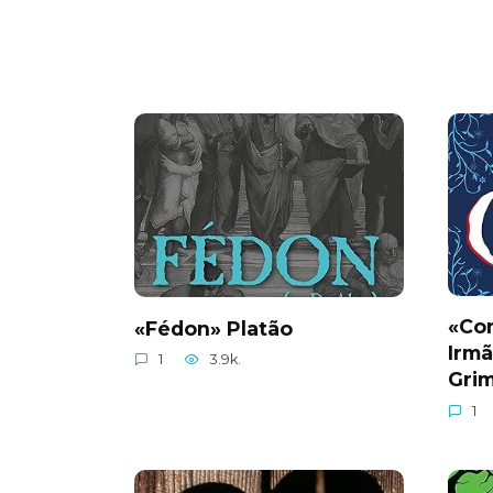
«Con
«Fédon» Platão
Irm
1
3.9k.
Gri
1