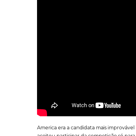
America era a candidata mais improvável 
aceitou participar da competição só para