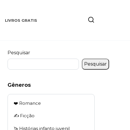
LIVROS GRATIS
Pesquisar
Pesquisar
Gêneros
❤️ Romance
✍️ Ficção
🦄 Histórias infanto juvenil