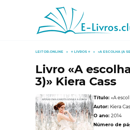
Skip
to
content
LEITOR.ONLINE
»
⭐️ LIVROS ⭐️
»
«A ESCOLHA (A S
Livro «A escolha
3)» Kiera Cass
Título:
«A escol
Autor:
Kiera Ca
O ano:
2014
Número de pá