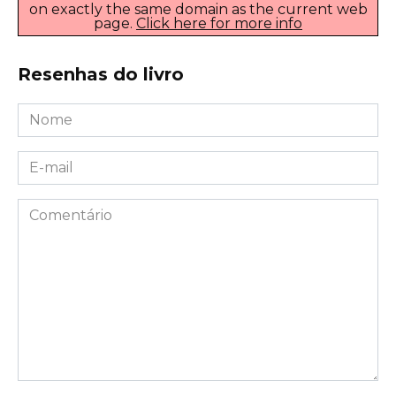
on exactly the same domain as the current web
page.
Click here for more info
Resenhas do livro
Nome
*
E-
mail
*
Comentário