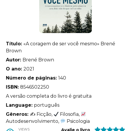
Título:
«A coragem de ser você mesmo» Brené
Brown
Autor:
Brené Brown
O ano:
2021
Número de páginas:
140
ISBN:
8546502250
A versão completa do livro é gratuita
Language:
português
Gêneros:
✍
Ficção,
Filosofia,
Autodesenvolvimento,
Psicologia
VIEWS
Avalie o livro