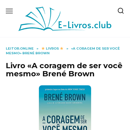
Skip
to
content
LEITOR.ONLINE
»
LIVROS
»
«A CORAGEM DE SER VOCÊ
MESMO» BRENÉ BROWN
Livro «A coragem de ser você
mesmo» Brené Brown