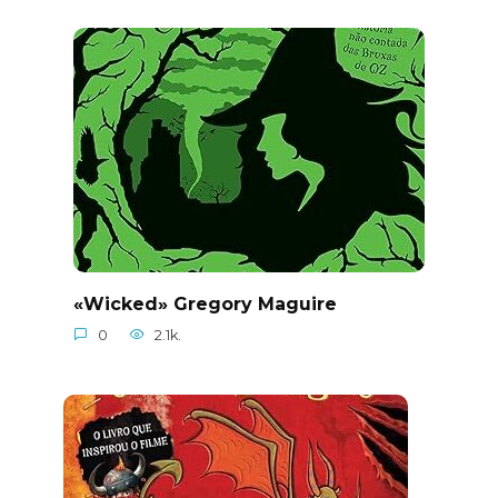
«Wicked» Gregory Maguire
0
2.1k.