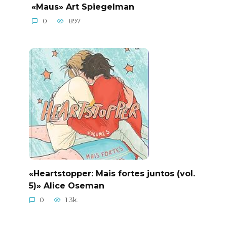
«Maus» Art Spiegelman
0
897
«Heartstopper: Mais fortes juntos (vol.
5)» Alice Oseman
0
1.3k.