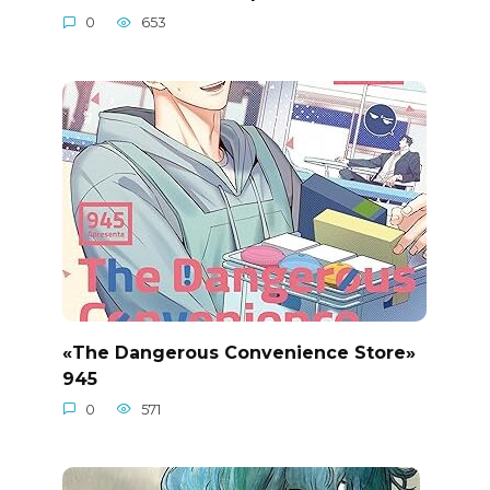
0
653
«The Dangerous Convenience Store»
945
0
571