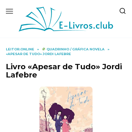
Skip
to
content
LEITOR.ONLINE
»
QUADRINHO / GRÁFICA NOVELA
»
«APESAR DE TUDO» JORDI LAFEBRE
Livro «Apesar de Tudo» Jordi
Lafebre