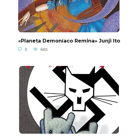
«Planeta Demoníaco Remina» Junji Ito
0
665