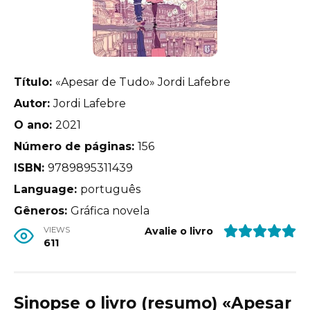
Título:
«Apesar de Tudo» Jordi Lafebre
Autor:
Jordi Lafebre
O ano:
2021
Número de páginas:
156
ISBN:
9789895311439
Language:
português
Gêneros:
Gráfica novela
VIEWS
Avalie o livro
611
Sinopse o livro (resumo) «Apesar