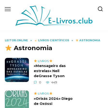
Skip
to
content
LEITOR.ONLINE
»
LIVROS CIENTÍFICOS
»
ASTRONOMIA
Astronomia
LIVROS
«Mensageiro das
estrelas» Neil
deGrasse Tyson
0
449
LIVROS
«Orixás 2024» Diego
de Oxóssi