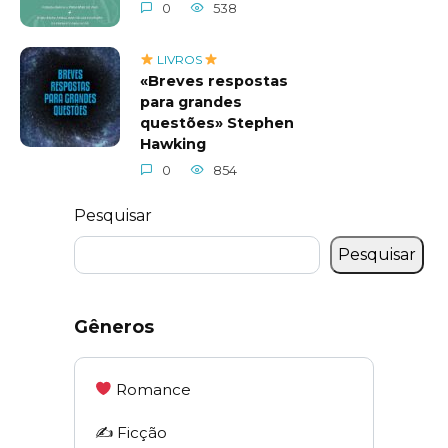
0
538
LIVROS
«Breves respostas
para grandes
questões» Stephen
Hawking
0
854
Pesquisar
Pesquisar
Gêneros
Romance
✍️ Ficção