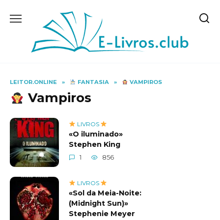
Skip
to
content
LEITOR.ONLINE
»
FANTASIA
»
VAMPIROS
Vampiros
LIVROS
«O iluminado»
Stephen King
1
856
LIVROS
«Sol da Meia-Noite:
(Midnight Sun)»
Stephenie Meyer