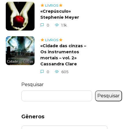
LIVROS
«Crepúsculo»
Stephenie Meyer
0
1.1k.
LIVROS
«Cidade das cinzas –
Os instrumentos
mortais – vol. 2»
Cassandra Clare
0
605
Pesquisar
Pesquisar
Gêneros