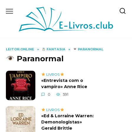
Skip
to
content
LEITOR.ONLINE
»
FANTASIA
»
PARANORMAL
Paranormal
LIVROS
«Entrevista com o
vampiro» Anne Rice
0
591
LIVROS
«Ed & Lorraine Warren:
Demonologistas»
Gerald Brittle