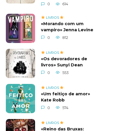
0
614
LIVROS
«Morando com um
vampiro» Jenna Levine
0
812
LIVROS
«Os devoradores de
livros» Sunyi Dean
0
553
LIVROS
«Um feitiço de amor»
Kate Robb
0
574
LIVROS
«Reino das Bruxas: