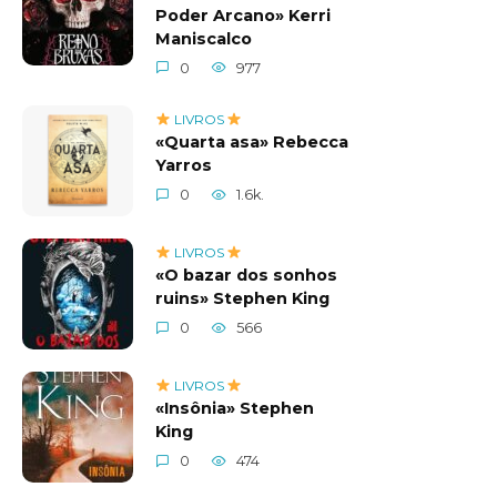
Poder Arcano» Kerri
Maniscalco
0
977
LIVROS
«Quarta asa» Rebecca
Yarros
0
1.6k.
LIVROS
«O bazar dos sonhos
ruins» Stephen King
0
566
LIVROS
«Insônia» Stephen
King
0
474