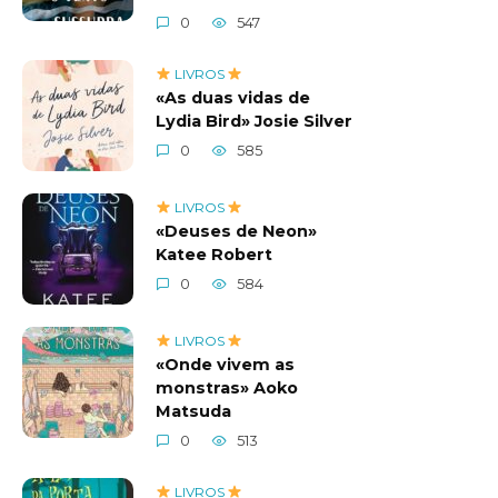
0
547
LIVROS
«As duas vidas de
Lydia Bird» Josie Silver
0
585
LIVROS
«Deuses de Neon»
Katee Robert
0
584
LIVROS
«Onde vivem as
monstras» Aoko
Matsuda
0
513
LIVROS