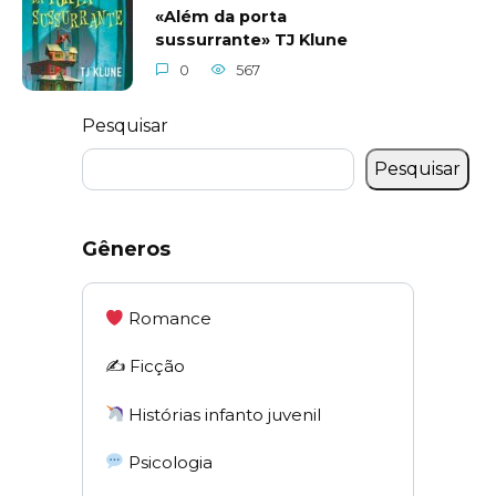
«Além da porta
sussurrante» TJ Klune
0
567
Pesquisar
Pesquisar
Gêneros
Romance
✍️ Ficção
Histórias infanto juvenil
Psicologia