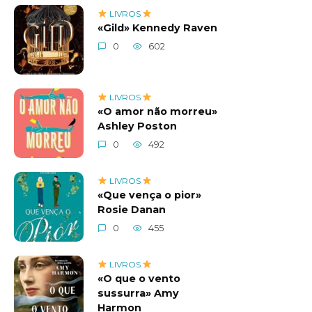
LIVROS
«Gild» Kennedy Raven
0
602
LIVROS
«O amor não morreu»
Ashley Poston
0
492
LIVROS
«Que vença o pior»
Rosie Danan
0
455
LIVROS
«O que o vento
sussurra» Amy
Harmon